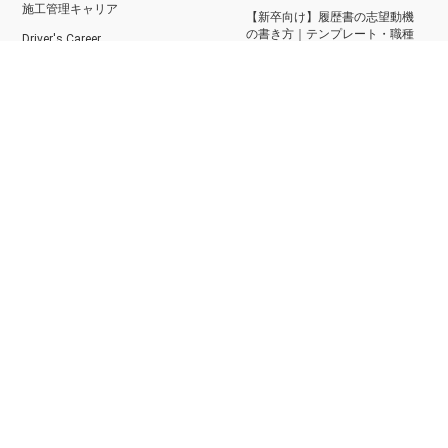
施工管理キャリア
【新卒向け】履歴書の志望動機
の書き方｜テンプレート・職種
Driver's Career
別例文あり
電気工事キャリア
【自己分析のやり方】簡単にで
きるおすすめの方法と気をつけ
SPI対策アプリ（iPhone版）
るポイント
SPI対策アプリ（Android版）
物流業界の大手10社売上高ラン
面接練習アプリ（iPhone版）
キング｜業界動向や課題を徹底
解説！
面接練習アプリ（Android版）
【最終面接対策】よく聞かれる
時事問題＆一般常識対策アプリ
質問と回答例を紹介！効果的な
（iPhone版）
逆質問とは？
時事問題＆一般常識対策アプリ
【ガクチカの書き方】部活経験
（Android版）
を書くのはOK？魅力的にアピー
ルする方法
らくらく履歴書
【コンサルの志望動機】選考を
ES添削アプリ（iPhone版）
突破する効果的な書き方とは？
｜例文あり
ES添削アプリ（Android版）
短所を長所に言い換えてアピー
ES Maker
ルしよう！例文・言い換え一覧
CareerMine（iOS版）
あり