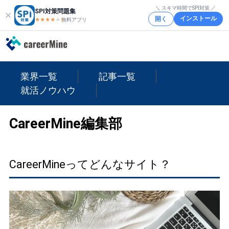
＼ スキマ時間でSPI対策 ／
SPI対策問題集
インストール
開く
★★★★
★
★
無料アプリ
業界一覧
記事一覧
就活ノウハウ
CareerMine編集部
CareerMineってどんなサイト？