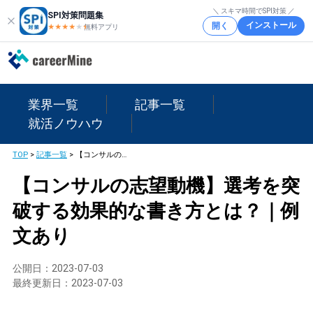
＼ スキマ時間でSPI対策 ／
SPI対策問題集
インストール
開く
★★★★
★
★
無料アプリ
業界一覧
記事一覧
就活ノウハウ
TOP
>
記事一覧
>
【コンサルの志望動機】選考を突破する効果的な書き方とは？｜例文あり
【コンサルの志望動機】選考を突
破する効果的な書き方とは？｜例
文あり
公開日：
2023-07-03
最終更新日：
2023-07-03