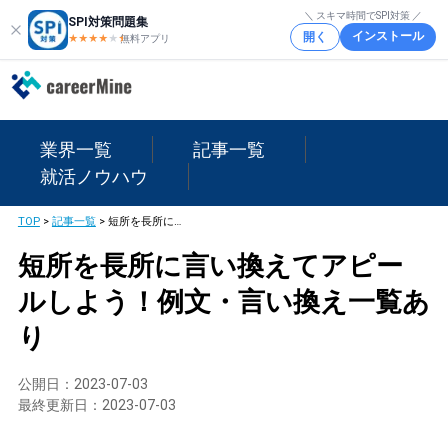
＼ スキマ時間でSPI対策 ／
SPI対策問題集
インストール
開く
★★★★
★
★
無料アプリ
業界一覧
記事一覧
就活ノウハウ
TOP
>
記事一覧
>
短所を長所に言い換えてアピールしよう！例文・言い換え一覧あり
短所を長所に言い換えてアピー
ルしよう！例文・言い換え一覧あ
り
公開日：
2023-07-03
最終更新日：
2023-07-03