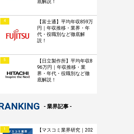
底解説！
4
【富士通】平均年収859万
円｜年収推移・業界・年
代・役職別など徹底解
説！
5
【日立製作所】平均年収8
96万円｜年収推移・業
界・年代・役職別など徹
底解説！
RANKING
- 業界記事 -
1
【マスコミ業界研究｜202