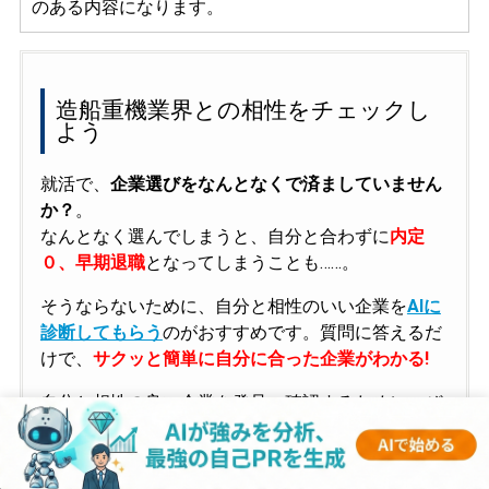
のある内容になります。
造船重機業界との相性をチェックし
よう
就活で、
企業選びをなんとなくで済ましていません
か？
。
なんとなく選んでしまうと、自分と合わずに
内定
０、早期退職
となってしまうことも……。
そうならないために、自分と相性のいい企業を
AIに
診断してもらう
のがおすすめです。質問に答えるだ
けで、
サクッと簡単に自分に合った企業がわかる!
自分と相性の良い企業を発見・確認するために、ぜ
ひ活用してください。