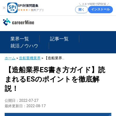
＼ スキマ時間でSPI対策 ／
SPI対策問題集
インストール
開く
★★★★
★
★
無料アプリ
業界一覧
記事一覧
就活ノウハウ
ホーム
>
造船重機業界
>
【造船業界ES書き方ガイド】読まれるESのポイントを徹底解説！
【造船業界ES書き方ガイド】読
まれるESのポイントを徹底解
説！
公開日：
2022-07-27
最終更新日：
2022-08-17