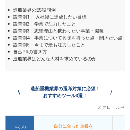
造船業界のES設問例
設問例1： 入社後に達成したい目標
設問例2：学業で注力したこと
設問例3：志望理由と携わりたい事業・職種
設問例4：事業について興味を持った点・聞きたい点
​​設問例5：今まで最も注力したこと
自己PRの書き方
造船業界はどんな人材を求めているのか
造船重機業界の選考対策に必須！
\
/
おすすめツール3選！
スクロール→
自分に合った企業を
こんな人に