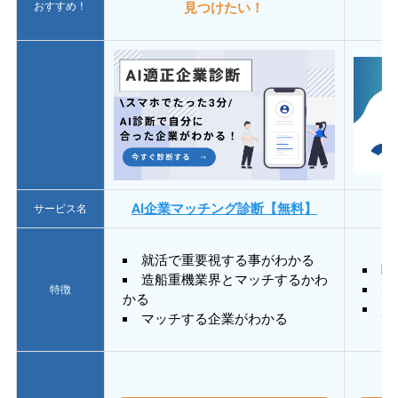
おすすめ！
見つけたい！
AI企業マッチング診断【無料】
サービス名
就活で重要視する事がわかる
E
造船重機業界とマッチするかわ
あ
特徴
かる
質
マッチする企業がわかる