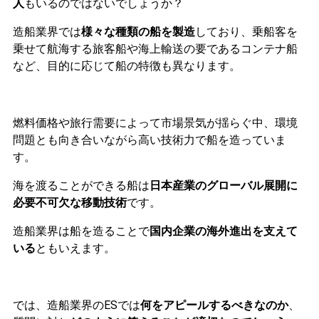
人
もいるのではないでしょうか？
造船業界では
様々な種類の船を製造
しており、乗船客を
乗せて航海する旅客船や海上輸送の要であるコンテナ船
など、目的に応じて船の特徴も異なります。
燃料価格や旅行需要によって市場景気が揺らぐ中、環境
問題とも向き合いながら高い技術力で船を造っていま
す。
海を渡ることができる船は
日本産業のグローバル展開に
必要不可欠な移動技術
です。
造船業界は船を造ることで
国内企業の海外進出を支えて
いる
ともいえます。
では、造船業界のESでは
何をアピールするべきなのか
、