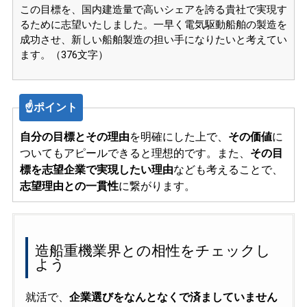
この目標を、国内建造量で高いシェアを誇る貴社で実現す
るために志望いたしました。一早く電気駆動船舶の製造を
成功させ、新しい船舶製造の担い手になりたいと考えてい
ます。（376文字）
☝️ポイント
自分の目標とその理由
を明確にした上で、
その価値
に
ついてもアピールできると理想的です。また、
その目
標を志望企業で実現したい理由
なども考えることで、
志望理由との一貫性
に繋がります。
造船重機業界との相性をチェックし
よう
就活で、
企業選びをなんとなくで済ましていません