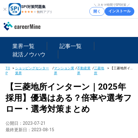
＼ スキマ時間でSPI対策 ／
SPI対策問題集
インストール
開く
★★★★
★
★
無料アプリ
業界一覧
記事一覧
就活ノウハウ
TO
>
ショッピングセンター
/
マンション業
/
不動産業
/
三菱地
>
【三菱地所インターン｜2025年採用】優遇はある？倍率や選考フロー・選考対策まとめ
P
業界
界
界
所
【三菱地所インターン｜2025年
採用】優遇はある？倍率や選考フ
ロー・選考対策まとめ
公開日：
2023-07-21
最終更新日：
2023-08-15