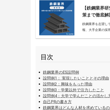
【鉄鋼業界研
策まで徹底解
鉄鋼業界を志望し
報、大手企業の採用
目次
鉄鋼業界のES設問例
設問例1： 実現したいこととその理由
設問例2：興味をもった理由
設問例3：学業以外で注力したこと
設問例4：大学で学んだことの活かし
自己PRの書き方
鉄鋼業界はどんな人材を求めているの