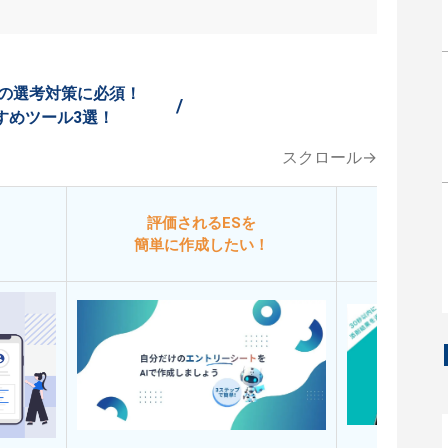
の選考対策に必須！
/
すめツール3選！
スクロール→
評価されるESを
今
簡単に作成したい！
添削