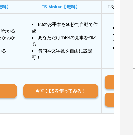
無料】
ES Maker【無料】
ES添削・面
ESのお手本を60秒で自動で作
30秒
がわかる
成
30秒
るかわか
あなただけのESの見本を作れ
作成
る
AIと
かる
質問や文字数を自由に設定
る
可！
iO
今すぐESを作ってみる！
And