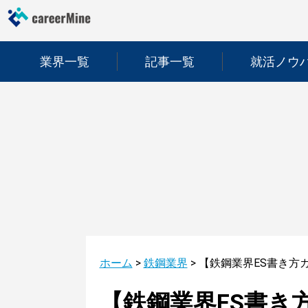
業界一覧
記事一覧
就活ノウ
ホーム
>
鉄鋼業界
>
【鉄鋼業界ES書き