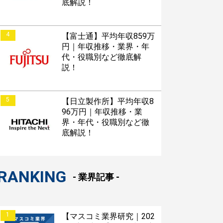
底解説！
4
【富士通】平均年収859万
円｜年収推移・業界・年
代・役職別など徹底解
説！
5
【日立製作所】平均年収8
すぐESを
96万円｜年収推移・業
してほしい！
界・年代・役職別など徹
底解説！
RANKING
- 業界記事 -
1
【マスコミ業界研究｜202