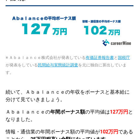
※ Ａｂａｌａｎｃｅ株式会社が発表している
有価証券報告書
と
国税庁
が発表をしている
民間給与実態統計調査
を元に独自に算出していま
す。
続いて、Ａｂａｌａｎｃｅの年収をボーナスと基本給に
分けて見ていきましょう。
Ａｂａｌａｎｃｅの
年間ボーナス額
の平均値は
127万円
と
なりました。
情報・通信業の年間ボーナス額の平均値が
102万円
である