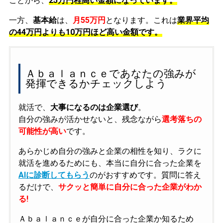
ことから、
25万円程高い金額になっています。
一方、
基本給
は、
月55万円
となります。これは
業界平均
の
44万円よりも10万円ほど高い金額です。
Ａｂａｌａｎｃｅであなたの強みが
発揮できるかチェックしよう
就活で、
大事になるのは企業選び
。
自分の強みが活かせないと、残念ながら
選考落ちの
可能性が高い
です。
あらかじめ自分の強みと企業の相性を知り、ラクに
就活を進めるためにも、本当に自分に合った企業を
AIに診断してもらう
のがおすすめです。質問に答え
るだけで、
サクッと簡単に自分に合った企業がわか
る!
Ａｂａｌａｎｃｅが自分に合った企業か知るため