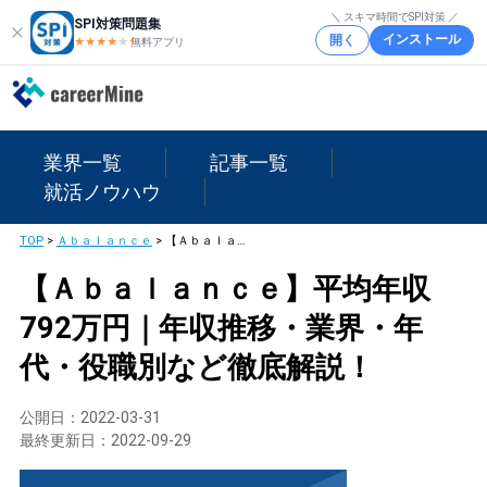
＼ スキマ時間でSPI対策 ／
SPI対策問題集
インストール
開く
★★★★
★
★
無料アプリ
業界一覧
記事一覧
就活ノウハウ
TOP
>
Ａｂａｌａｎｃｅ
>
【Ａｂａｌａｎｃｅ】平均年収792万円｜年収推移・業界・年代・役職別など徹底解説！
【Ａｂａｌａｎｃｅ】平均年収
792万円｜年収推移・業界・年
代・役職別など徹底解説！
公開日：
2022-03-31
最終更新日：
2022-09-29