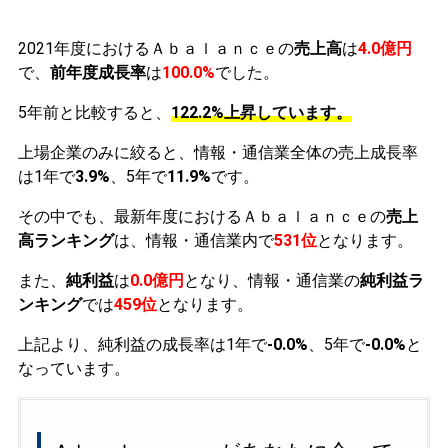
2021年度におけるＡｂａｌａｎｃｅの
売上高
は
4.0億円
で、
前年度成長率
は
100.0%
でした。
5年前と比較すると、
122.2%上昇しています。
上場企業のみに絞ると、情報・通信業全体の売上成長率
は1年で
3.9%
、5年で
11.9%
です。
その中でも、最新年度におけるＡｂａｌａｎｃｅの
売上
高ランキング
は、情報・通信業内で
531位
となります。
また、
純利益
は
0.0億円
となり、情報・通信業の
純利益ラ
ンキング
では
459位
となります。
上記より、純利益の成長率は1年で
-0.0%
、5年で
-0.0%
と
なっています。