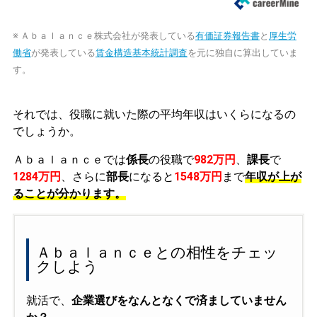
※ Ａｂａｌａｎｃｅ株式会社が発表している
有価証券報告書
と
厚生労
働省
が発表している
賃金構造基本統計調査
を元に独自に算出していま
す。
それでは、役職に就いた際の平均年収はいくらになるの
でしょうか。
Ａｂａｌａｎｃｅでは
係長
の役職で
982万円
、
課長
で
1284万円
、さらに
部長
になると
1548万円
まで
年収が上が
ることが分かります。
Ａｂａｌａｎｃｅとの相性をチェッ
クしよう
就活で、
企業選びをなんとなくで済ましていません