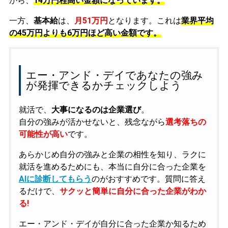
から、
14万円程高い金額になっています。
一方、
基本給
は、
月51万円
となります。これは
業界平均
の
45万円よりも6万円ほど高い金額です。
エー・アンド・デイであなたの強み
が発揮できるかチェックしよう
就活で、
大事になるのは企業選び
。
自分の強みが活かせないと、残念ながら
選考落ちの
可能性が高い
です。
あらかじめ自分の強みと企業の相性を知り、ラクに
就活を進めるためにも、本当に自分に合った企業を
AIに診断してもらう
のがおすすめです。質問に答え
るだけで、
サクッと簡単に自分に合った企業がわか
る!
エー・アンド・デイが自分に合った企業か知るため