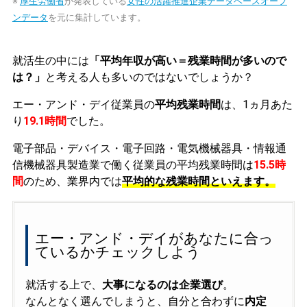
※
厚生労働省
が発表している
女性の活躍推進企業データベースオープ
ンデータ
を元に集計しています。
就活生の中には
「平均年収が高い＝残業時間が多いので
は？」
と考える人も多いのではないでしょうか？
エー・アンド・デイ従業員の
平均残業時間
は、1ヵ月あた
り
19.1時間
でした。
電子部品・デバイス・電子回路・電気機械器具・情報通
信機械器具製造業で働く従業員の平均残業時間は
15.5時
間
のため、業界内では
平均的な残業時間といえます。
エー・アンド・デイがあなたに合っ
ているかチェックしよう
就活する上で、
大事になるのは企業選び
。
なんとなく選んでしまうと、自分と合わずに
内定