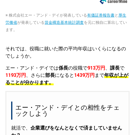
※ 株式会社エー・アンド・デイが発表している
有価証券報告書
と
厚生
労働省
が発表している
賃金構造基本統計調査
を元に独自に算出してい
ます。
それでは、役職に就いた際の平均年収はいくらになるの
でしょうか。
エー・アンド・デイでは
係長
の役職で
913万円
、
課長
で
1193万円
、さらに
部長
になると
1439万円
まで
年収が上が
ることが分かります。
エー・アンド・デイとの相性をチェ
ックしよう
就活で、
企業選びをなんとなくで済ましていません