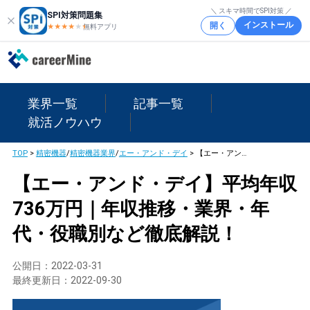
＼ スキマ時間でSPI対策 ／
SPI対策問題集
インストール
開く
★★★★
★
★
無料アプリ
業界一覧
記事一覧
就活ノウハウ
TOP
>
精密機器
/
精密機器業界
/
エー・アンド・デイ
>
【エー・アンド・デイ】平均年収736万円｜年収推移・業界・年代・役職別など徹底解説！
【エー・アンド・デイ】平均年収
736万円｜年収推移・業界・年
代・役職別など徹底解説！
公開日：
2022-03-31
最終更新日：
2022-09-30