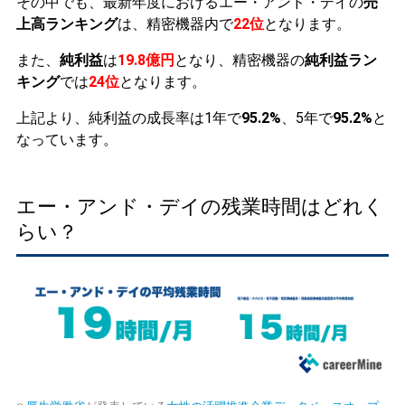
その中でも、最新年度におけるエー・アンド・デイの
売
上高ランキング
は、精密機器内で
22位
となります。
また、
純利益
は
19.8億円
となり、精密機器の
純利益ラン
キング
では
24位
となります。
上記より、純利益の成長率は1年で
95.2%
、5年で
95.2%
と
なっています。
エー・アンド・デイの残業時間はどれく
らい？