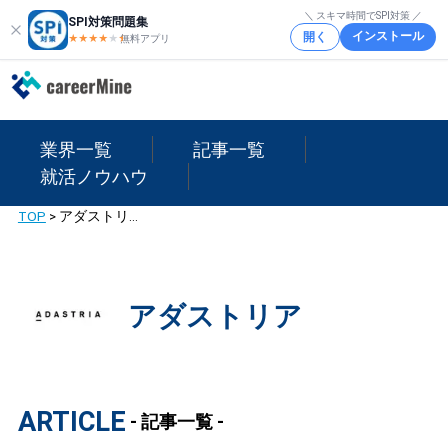
＼ スキマ時間でSPI対策 ／
SPI対策問題集
インストール
開く
★★★★
★
★
無料アプリ
業界一覧
記事一覧
就活ノウハウ
TOP
>
アダストリア
アダストリア
ARTICLE
- 記事一覧 -