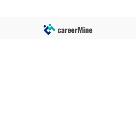
サイトコンテンツ
サイト情報
業界一覧
運営会社
企業一覧
プライバシーポリシー
タグ一覧
記事制作ポリシー
監修者メッセージ
編集部紹介
よくある質問
お問い合せ
関連サービス
おすすめ記事
就活タイムズ
【自己PRと長所の違い】効果的
な書き方と注意点を解説！｜例
年収チェッカー
文あり