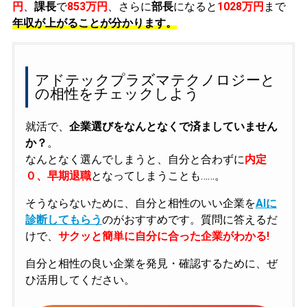
円
、
課長
で
853万円
、さらに
部長
になると
1028万円
まで
年収が上がることが分かります。
アドテックプラズマテクノロジーと
の相性をチェックしよう
就活で、
企業選びをなんとなくで済ましていません
か？
。
なんとなく選んでしまうと、自分と合わずに
内定
０、早期退職
となってしまうことも……。
そうならないために、自分と相性のいい企業を
AIに
診断してもらう
のがおすすめです。質問に答えるだ
けで、
サクッと簡単に自分に合った企業がわかる!
自分と相性の良い企業を発見・確認するために、ぜ
ひ活用してください。