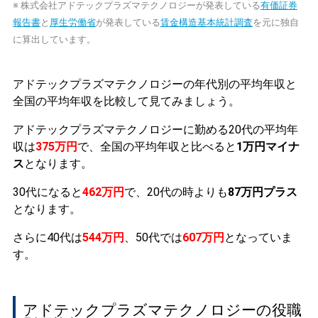
※ 株式会社アドテックプラズマテクノロジーが発表している
有価証券
報告書
と
厚生労働省
が発表している
賃金構造基本統計調査
を元に独自
に算出しています。
アドテックプラズマテクノロジーの年代別の平均年収と
全国の平均年収を比較して見てみましょう。
アドテックプラズマテクノロジーに勤める20代の平均年
収は
375万円
で、全国の平均年収と比べると
1万円マイナ
ス
となります。
30代になると
462万円
で、20代の時よりも
87万円プラス
となります。
さらに40代は
544万円
、50代では
607万円
となっていま
す。
アドテックプラズマテクノロジーの役職