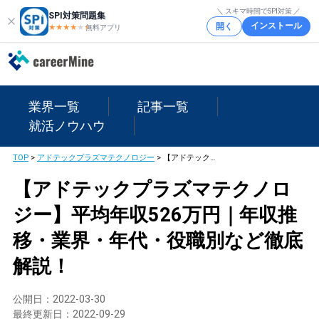
＼ スキマ時間でSPI対策 ／
SPI対策問題集
インストール
開く
★★★★
★
★
無料アプリ
業界一覧
記事一覧
就活ノウハウ
TOP
>
アドテックプラズマテクノロジー
>
【アドテックプラズマテクノロジー】平均年収526万円｜年収推移・業界・年代・役職別など徹底解説！
【アドテックプラズマテクノロ
ジー】平均年収526万円｜年収推
移・業界・年代・役職別など徹底
解説！
公開日：
2022-03-30
最終更新日：
2022-09-29