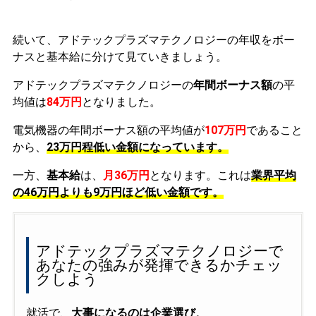
続いて、アドテックプラズマテクノロジーの年収をボー
ナスと基本給に分けて見ていきましょう。
アドテックプラズマテクノロジーの
年間ボーナス額
の平
均値は
84万円
となりました。
電気機器の年間ボーナス額の平均値が
107万円
であること
から、
23万円程低い金額になっています。
一方、
基本給
は、
月36万円
となります。これは
業界平均
の
46万円よりも9万円ほど低い金額です。
アドテックプラズマテクノロジーで
あなたの強みが発揮できるかチェッ
クしよう
就活で、
大事になるのは企業選び
。