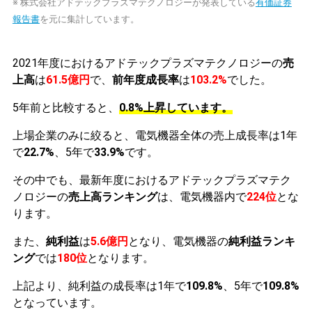
※ 株式会社アドテックプラズマテクノロジーが発表している
有価証券
報告書
を元に集計しています。
2021年度におけるアドテックプラズマテクノロジーの
売
上高
は
61.5億円
で、
前年度成長率
は
103.2%
でした。
5年前と比較すると、
0.8%上昇しています。
上場企業のみに絞ると、電気機器全体の売上成長率は1年
で
22.7%
、5年で
33.9%
です。
その中でも、最新年度におけるアドテックプラズマテク
ノロジーの
売上高ランキング
は、電気機器内で
224位
とな
ります。
また、
純利益
は
5.6億円
となり、電気機器の
純利益ランキ
ング
では
180位
となります。
上記より、純利益の成長率は1年で
109.8%
、5年で
109.8%
となっています。