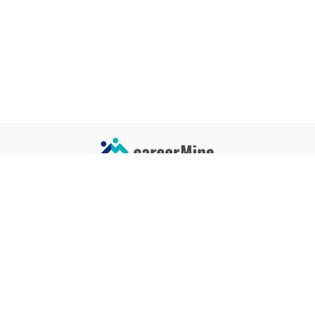
サイトコンテンツ
サイト情報
業界一覧
運営会社
企業一覧
プライバシーポリシー
タグ一覧
記事制作ポリシー
監修者メッセージ
編集部紹介
よくある質問