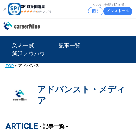
＼ スキマ時間でSPI対策 ／
SPI対策問題集
インストール
開く
★★★★
★
★
無料アプリ
業界一覧
記事一覧
就活ノウハウ
TOP
>
アドバンスト・メディア
アドバンスト・メディ
ア
ARTICLE
- 記事一覧 -