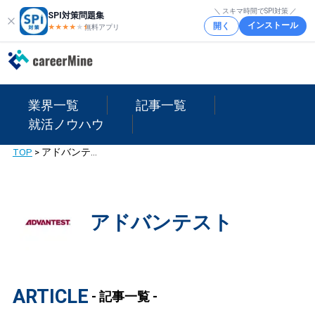
＼ スキマ時間でSPI対策 ／
SPI対策問題集
インストール
開く
★★★★
★
★
無料アプリ
業界一覧
記事一覧
就活ノウハウ
TOP
>
アドバンテスト
アドバンテスト
ARTICLE
- 記事一覧 -