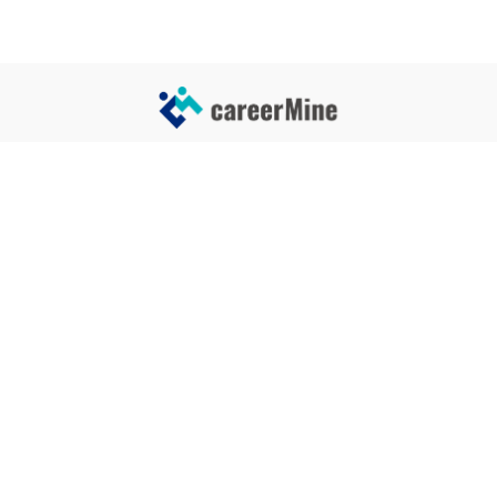
サイトコンテンツ
サイト情報
業界一覧
運営会社
企業一覧
プライバシーポリシー
タグ一覧
記事制作ポリシー
監修者メッセージ
編集部紹介
よくある質問
お問い合せ
関連サービス
おすすめ記事
就活タイムズ
【自己PRと長所の違い】効果的
な書き方と注意点を解説！｜例
年収チェッカー
文あり