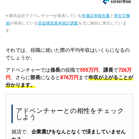
※ 株式会社アドベンチャーが発表している
有価証券報告書
と
厚生労働
省
が発表している
賃金構造基本統計調査
を元に独自に算出していま
す。
それでは、役職に就いた際の平均年収はいくらになるの
でしょうか。
アドベンチャーでは
係長
の役職で
555万円
、
課長
で
726万
円
、さらに
部長
になると
876万円
まで
年収が上がることが
分かります。
アドベンチャーとの相性をチェック
しよう
就活で、
企業選びをなんとなくで済ましていません