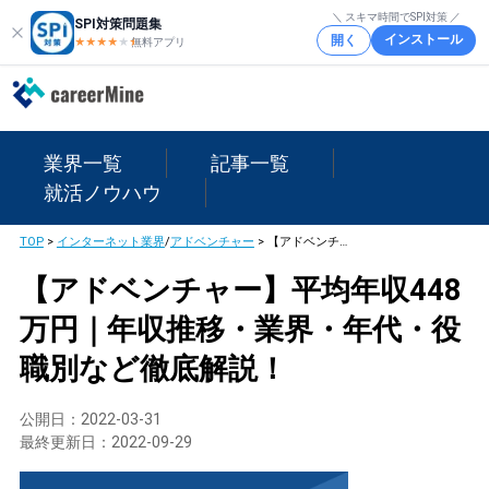
＼ スキマ時間でSPI対策 ／
SPI対策問題集
インストール
開く
★★★★
★
★
無料アプリ
業界一覧
記事一覧
就活ノウハウ
TOP
>
インターネット業界
/
アドベンチャー
>
【アドベンチャー】平均年収448万円｜年収推移・業界・年代・役職別など徹底解説！
【アドベンチャー】平均年収448
万円｜年収推移・業界・年代・役
職別など徹底解説！
公開日：
2022-03-31
最終更新日：
2022-09-29