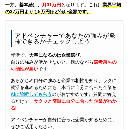
一方、
基本給
は、
月31万円
となります。これは
業界平均
の
37万円よりも5万円ほど低い金額です。
アドベンチャーであなたの強みが発
揮できるかチェックしよう
就活で、
大事になるのは企業選び
。
自分の強みが活かせないと、残念ながら
選考落ちの
可能性が高い
です。
あらかじめ自分の強みと企業の相性を知り、ラクに
就活を進めるためにも、本当に自分に合った企業を
AIに診断してもらう
のがおすすめです。質問に答え
るだけで、
サクッと簡単に自分に合った企業がわか
る!
アドベンチャーが自分に合った企業か知るために、
ぜひご活用ください。