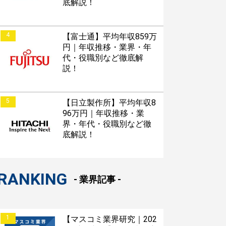
底解説！
4
【富士通】平均年収859万
円｜年収推移・業界・年
代・役職別など徹底解
説！
5
【日立製作所】平均年収8
96万円｜年収推移・業
界・年代・役職別など徹
底解説！
RANKING
- 業界記事 -
1
【マスコミ業界研究｜202