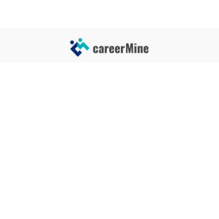
サイトコンテンツ
サイト情報
業界一覧
運営会社
企業一覧
プライバシーポリシー
タグ一覧
記事制作ポリシー
監修者メッセージ
編集部紹介
よくある質問
お問い合せ
関連サービス
おすすめ記事
就活タイムズ
【自己PRと長所の違い】効果的
な書き方と注意点を解説！｜例
年収チェッカー
文あり