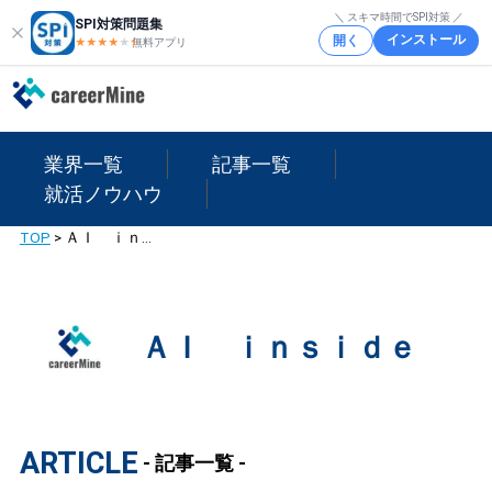
＼ スキマ時間でSPI対策 ／
SPI対策問題集
インストール
開く
★★★★
★
★
無料アプリ
業界一覧
記事一覧
就活ノウハウ
TOP
>
ＡＩ ｉｎｓｉｄｅ
ＡＩ ｉｎｓｉｄｅ
ARTICLE
- 記事一覧 -