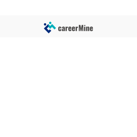
サイトコンテンツ
サイト情報
業界一覧
運営会社
企業一覧
プライバシーポリシー
タグ一覧
記事制作ポリシー
監修者メッセージ
編集部紹介
よくある質問
お問い合せ
関連サービス
おすすめ記事
就活タイムズ
【自己PRと長所の違い】効果的
な書き方と注意点を解説！｜例
年収チェッカー
文あり