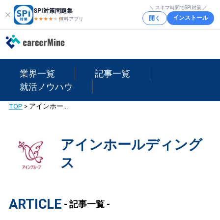
＼ スキマ時間でSPI対策 ／
SPI対策問題集
インストール
開く
★★★★
★
★
無料アプリ
業界一覧
記事一覧
就活ノウハウ
TOP
>
アインホールディングス
アインホールディング
ス
ARTICLE
- 記事一覧 -