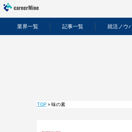
業界一覧
記事一覧
就活ノウ
TOP
>
味の素