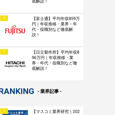
底解説！
4
【富士通】平均年収859万
円｜年収推移・業界・年
代・役職別など徹底解
説！
5
【日立製作所】平均年収8
96万円｜年収推移・業
界・年代・役職別など徹
底解説！
RANKING
- 業界記事 -
1
【マスコミ業界研究｜202