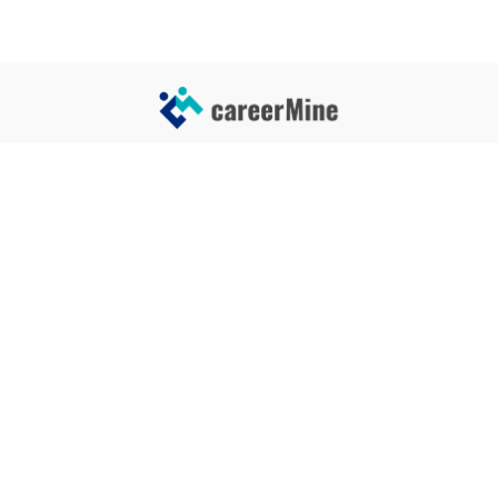
サイトコンテンツ
サイト情報
業界一覧
運営会社
企業一覧
プライバシーポリシー
タグ一覧
記事制作ポリシー
監修者メッセージ
編集部紹介
よくある質問
お問い合せ
関連サービス
おすすめ記事
就活タイムズ
【自己PRと長所の違い】効果的
な書き方と注意点を解説！｜例
年収チェッカー
文あり