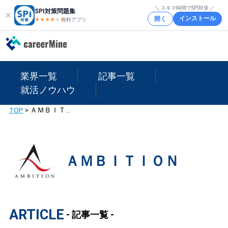
＼ スキマ時間でSPI対策 ／
SPI対策問題集
インストール
開く
★★★★
★
★
無料アプリ
業界一覧
記事一覧
就活ノウハウ
TOP
>
ＡＭＢＩＴＩＯＮ
ＡＭＢＩＴＩＯＮ
ARTICLE
- 記事一覧 -