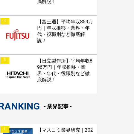
底解説！
4
【富士通】平均年収859万
円｜年収推移・業界・年
代・役職別など徹底解
説！
5
【日立製作所】平均年収8
96万円｜年収推移・業
界・年代・役職別など徹
底解説！
RANKING
- 業界記事 -
1
【マスコミ業界研究｜202