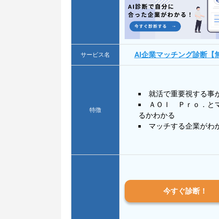
AI企業マッチング診断【
サービス名
就活で重要視する事
ＡＯＩ Ｐｒｏ．と
特徴
るかわかる
マッチする企業がわ
今すぐ診断！