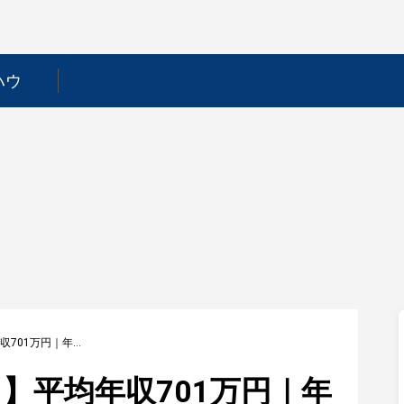
ハウ
【ＡＯＩ Ｐｒｏ．】平均年収701万円｜年収推移・業界・年代・役職別など徹底解説！
】平均年収701万円｜年