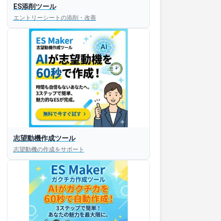
ES添削ツール
エントリーシートの添削・改善
志望動機作成ツール
志望動機の作成をサポート
すぐESを
してほしい！