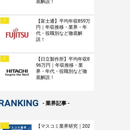
底解説！
4
【富士通】平均年収859万
円｜年収推移・業界・年
代・役職別など徹底解
説！
5
【日立製作所】平均年収8
96万円｜年収推移・業
界・年代・役職別など徹
底解説！
RANKING
- 業界記事 -
1
【マスコミ業界研究｜202