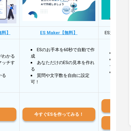
無料】
ES Maker【無料】
ES添削・面
ESのお手本を60秒で自動で作
30秒
がわかる
成
30秒
マッチす
あなただけのESの見本を作れ
作成
る
AIと
かる
質問や文字数を自由に設定
る
可！
iO
今すぐESを作ってみる！
And