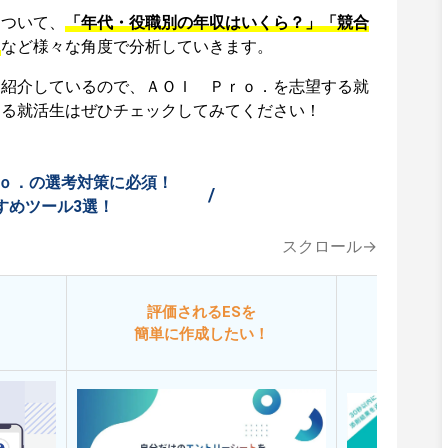
について、
「年代・役職別の年収はいくら？」「競合
」
など様々な角度で分析していきます。
も紹介しているので、ＡＯＩ Ｐｒｏ．を志望する就
する就活生はぜひチェックしてみてください！
ｏ．の選考対策に必須！
/
すめツール3選！
スクロール→
評価されるESを
今
簡単に作成したい！
添削