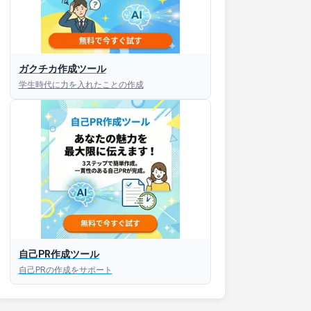
ガクチカ作成ツール
接対策アプリ【無料】
学生時代に力を入れたことの作成
以内にあなたのESを添削
以内にあなただけのESを
対話して面接練習ができ
S版はこちら
自己PR作成ツール
自己PRの作成をサポート
roid版はこちら