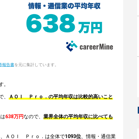
券報告書
を元に集計しています。
す。
で、
ＡＯＩ Ｐｒｏ．の平均年収は比較的高いこと
収は
638万円
なので、
業界全体の平均年収に比べても
は、ＡＯＩ Ｐｒｏ．は全体で
1093位
、情報・通信業