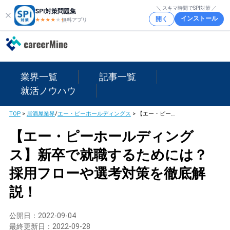
＼ スキマ時間でSPI対策 ／
SPI対策問題集
インストール
開く
★★★★
★
★
無料アプリ
業界一覧
記事一覧
就活ノウハウ
TOP
>
居酒屋業界
/
エー・ピーホールディングス
>
【エー・ピーホールディングス】新卒で就職するためには？採用フローや選考対策を徹底解説！
【エー・ピーホールディング
ス】新卒で就職するためには？
採用フローや選考対策を徹底解
説！
公開日：
2022-09-04
最終更新日：
2022-09-28