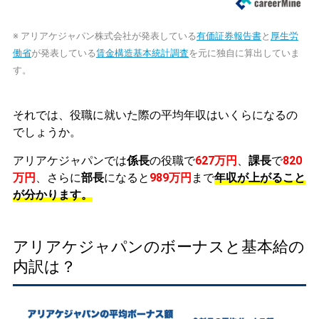
※ アリアケジャパン株式会社が発表している
有価証券報告書
と
厚生労
働省
が発表している
賃金構造基本統計調査
を元に独自に算出していま
す。
それでは、役職に就いた際の平均年収はいくらになるの
でしょうか。
アリアケジャパンでは
係長
の役職で
627万円
、
課長
で
820
万円
、さらに
部長
になると
989万円
まで
年収が上がること
が分かります。
アリアケジャパンのボーナスと基本給の
内訳は？