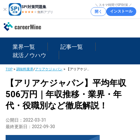
＼ スキマ時間でSPI対策 ／
SPI対策問題集
インストール
開く
★★★★
★
★
無料アプリ
業界一覧
記事一覧
就活ノウハウ
TOP
>
調味料業界
/
アリアケジャパン
>
【アリアケジャパン】平均年収506万円｜年収推移・業界・年代・役職別など徹底解説！
【アリアケジャパン】平均年収
506万円｜年収推移・業界・年
代・役職別など徹底解説！
公開日：
2022-03-31
最終更新日：
2022-09-30