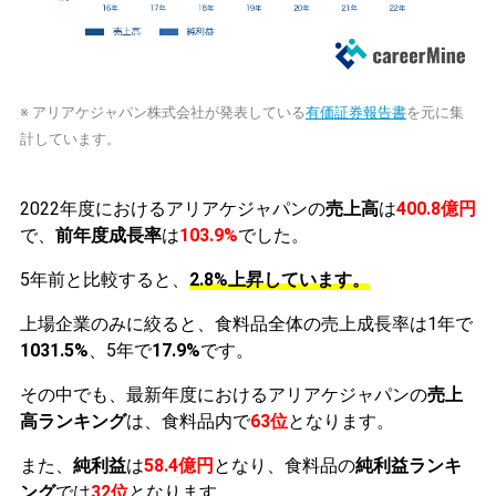
※ アリアケジャパン株式会社が発表している
有価証券報告書
を元に集
計しています。
2022年度におけるアリアケジャパンの
売上高
は
400.8億円
で、
前年度成長率
は
103.9%
でした。
5年前と比較すると、
2.8%上昇しています。
上場企業のみに絞ると、食料品全体の売上成長率は1年で
1031.5%
、5年で
17.9%
です。
その中でも、最新年度におけるアリアケジャパンの
売上
高ランキング
は、食料品内で
63位
となります。
また、
純利益
は
58.4億円
となり、食料品の
純利益ランキ
ング
では
32位
となります。