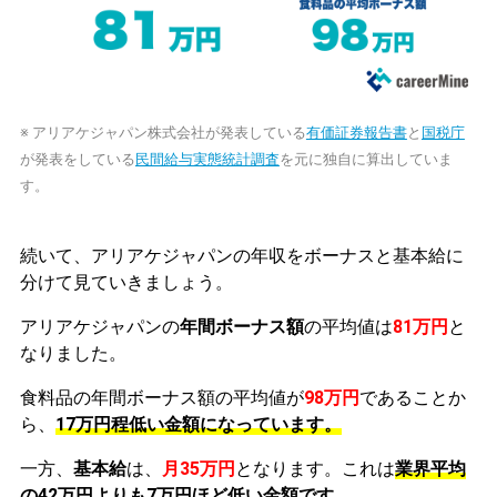
※ アリアケジャパン株式会社が発表している
有価証券報告書
と
国税庁
が発表をしている
民間給与実態統計調査
を元に独自に算出していま
す。
続いて、アリアケジャパンの年収をボーナスと基本給に
分けて見ていきましょう。
アリアケジャパンの
年間ボーナス額
の平均値は
81万円
と
なりました。
食料品の年間ボーナス額の平均値が
98万円
であることか
ら、
17万円程低い金額になっています。
一方、
基本給
は、
月35万円
となります。これは
業界平均
の
42万円よりも7万円ほど低い金額です。