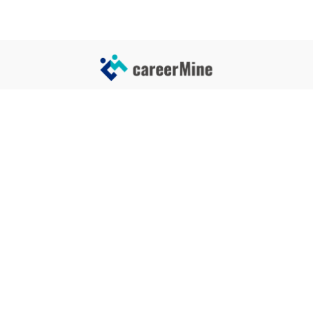
サイトコンテンツ
サイト情報
業界一覧
運営会社
企業一覧
プライバシーポリシー
タグ一覧
記事制作ポリシー
監修者メッセージ
編集部紹介
よくある質問
お問い合せ
関連サービス
おすすめ記事
就活タイムズ
【自己PRと長所の違い】効果的
な書き方と注意点を解説！｜例
年収チェッカー
文あり