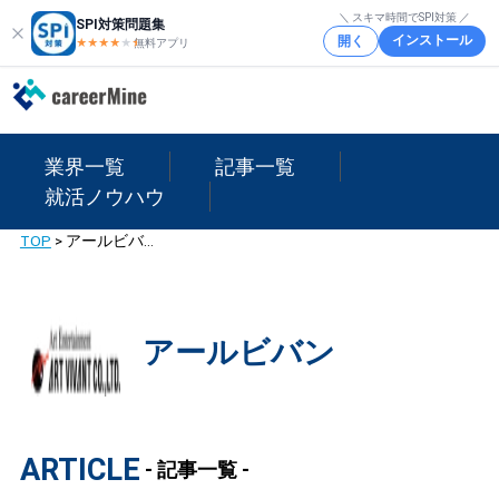
＼ スキマ時間でSPI対策 ／
SPI対策問題集
インストール
開く
★★★★
★
★
無料アプリ
業界一覧
記事一覧
就活ノウハウ
TOP
>
アールビバン
アールビバン
ARTICLE
- 記事一覧 -