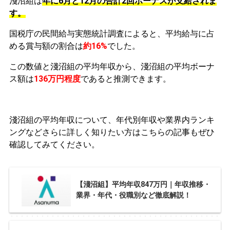
淺沼組は
年に6月と12月の合計2回ボーナスが支給されま
す。
国税庁の民間給与実態統計調査によると、平均給与に占
める賞与額の割合は
約16%
でした。
この数値と淺沼組の平均年収から、淺沼組の平均ボーナ
ス額は
136万円程度
であると推測できます。
淺沼組の平均年収について、年代別年収や業界内ランキ
ングなどさらに詳しく知りたい方はこちらの記事もぜひ
確認してみてください。
【淺沼組】平均年収847万円｜年収推移・
業界・年代・役職別など徹底解説！