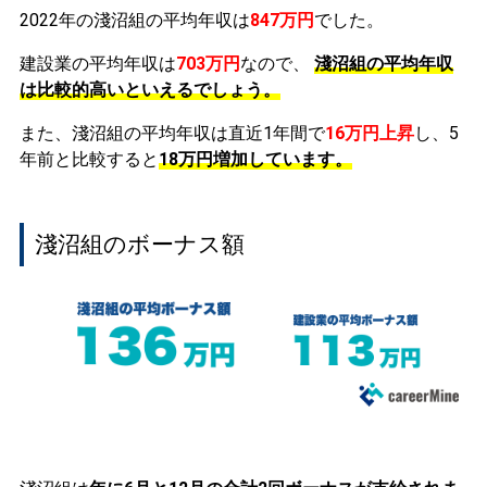
2022年の淺沼組の平均年収は
847万円
でした。
建設業の平均年収は
703万円
なので、
淺沼組の平均年収
は比較的高いといえるでしょう。
また、淺沼組の平均年収は直近1年間で
16万円
上昇
し、5
年前と比較すると
18万円
増加
しています。
淺沼組のボーナス額