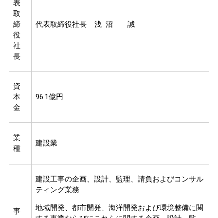
表
取
締
代表取締役社長 浅 沼 誠
役
社
長
資
本
96.1億円
金
業
建設業
種
建設工事の企画、設計、監理、請負およびコンサル
ティング業務
地域開発、都市開発、海洋開発および環境整備に関
事