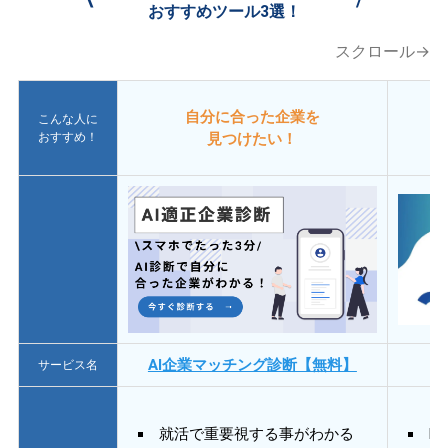
おすすめツール3選！
スクロール→
自分に合った企業を
こんな人に
おすすめ！
見つけたい！
AI企業マッチング診断【無料】
サービス名
就活で重要視する事がわかる
E