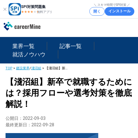
＼ スキマ時間でSPI対策 ／
SPI対策問題集
インストール
開く
★★★★
★
★
無料アプリ
業界一覧
記事一覧
就活ノウハウ
TOP
>
建設業界
/
淺沼組
>
【淺沼組】新卒で就職するためには？採用フローや選考対策を徹底解説！
【淺沼組】新卒で就職するために
は？採用フローや選考対策を徹底
解説！
公開日：
2022-09-03
最終更新日：
2022-09-28