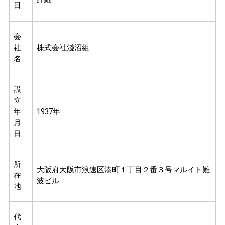
目
会
社
株式会社淺沼組
名
設
立
年
1937年
月
日
所
大阪府大阪市浪速区湊町１丁目２番３号マルイト難
在
波ビル
地
代