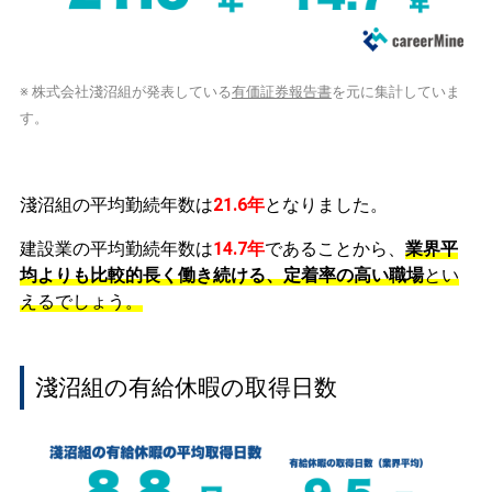
※ 株式会社淺沼組が発表している
有価証券報告書
を元に集計していま
す。
淺沼組の平均勤続年数は
21.6年
となりました。
建設業の平均勤続年数は
14.7年
であることから、
業界平
均よりも比較的長く働き続ける、定着率の高い職場
とい
えるでしょう。
淺沼組の有給休暇の取得日数