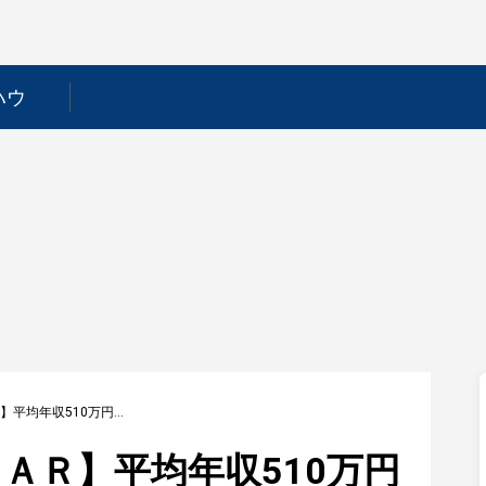
ハウ
【ＡＳＩＡＮ ＳＴＡＲ】平均年収510万円｜年収推移・業界・年代・役職別など徹底解説！
ＡＲ】平均年収510万円