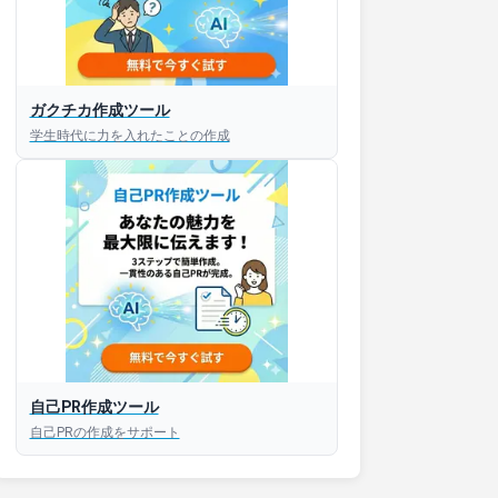
ガクチカ作成ツール
接対策アプリ【無料】
学生時代に力を入れたことの作成
以内にあなたのESを添削
以内にあなただけのESを
対話して面接練習ができ
S版はこちら
自己PR作成ツール
自己PRの作成をサポート
roid版はこちら