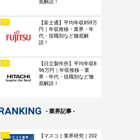
底解説！
4
【富士通】平均年収859万
円｜年収推移・業界・年
代・役職別など徹底解
説！
5
【日立製作所】平均年収8
96万円｜年収推移・業
界・年代・役職別など徹
底解説！
RANKING
- 業界記事 -
1
【マスコミ業界研究｜202