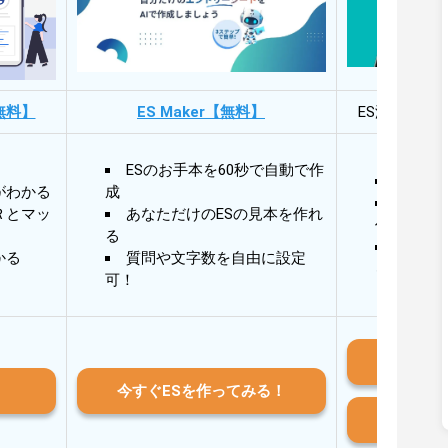
無料】
ES Maker【無料】
ES添削・面
ESのお手本を60秒で自動で作
30秒
がわかる
成
30秒
Ｒとマッ
あなただけのESの見本を作れ
作成
る
AIと
かる
質問や文字数を自由に設定
る
可！
iO
今すぐESを作ってみる！
And