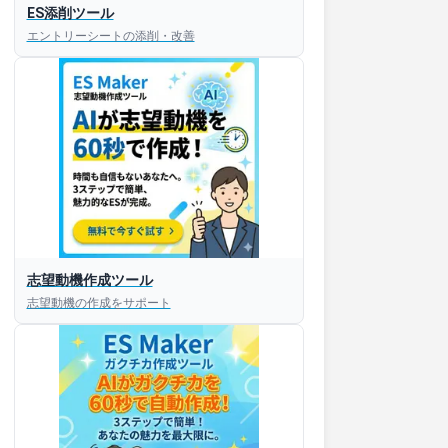
ES添削ツール
エントリーシートの添削・改善
志望動機作成ツール
志望動機の作成をサポート
すぐESを
してほしい！