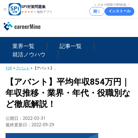
＼ スキマ時間でSPI対策 ／
SPI対策問題集
インストール
開く
★★★★
★
★
無料アプリ
業界一覧
記事一覧
就活ノウハウ
TOP
>
アバント
>
【アバント】平均年収854万円｜年収推移・業界・年代・役職別など徹底解説！
【アバント】平均年収854万円｜
年収推移・業界・年代・役職別な
ど徹底解説！
公開日：
2022-03-31
最終更新日：
2022-09-29