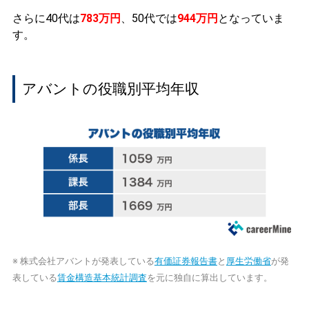
さらに40代は
783万円
、50代では
944万円
となっていま
す。
アバントの役職別平均年収
※ 株式会社アバントが発表している
有価証券報告書
と
厚生労働省
が発
表している
賃金構造基本統計調査
を元に独自に算出しています。