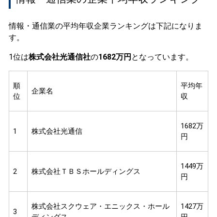
情報・通信業の平均年収企業ランキングは下記になりま
す。
1位は
株式会社光通信社
の
1682万円
となっています。
順
平均年
企業名
位
収
1682万
1
株式会社光通信
円
1449万
2
株式会社ＴＢＳホールディングス
円
株式会社スクウェア・エニックス・ホール
1427万
3
ディングス
円