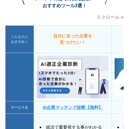
\
/
おすすめツール3選！
スクロール→
自分に合った企業を
こんな人に
おすすめ！
見つけたい！
AI企業マッチング診断【無料】
サービス名
就活で重要視する事がわかる
E