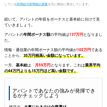
している
民間給与実態統計調査
を元に独自に算出しています。
続いて、アバントの年収をボーナスと基本給に分けて見
ていきましょう。
アバントの
年間ボーナス額
の平均値は
137万円
となりまし
た。
情報・通信業の年間ボーナス額の平均値が
102万円
である
ことから、
35万円程高い金額になっています。
一方、
基本給
は、
月59万円
となります。これは
業界平均
の
44万円よりも15万円ほど高い金額です。
アバントであなたの強みが発揮でき
るかチェックしよう
就活で、
大事になるのは企業選び
。