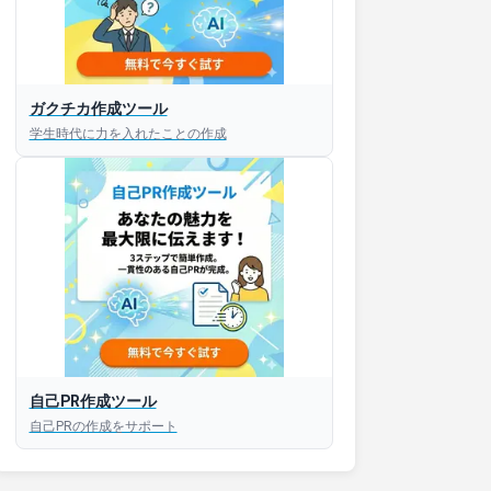
接対策アプリ【無料】
ガクチカ作成ツール
学生時代に力を入れたことの作成
以内にあなたのESを添削
以内にあなただけのESを
対話して面接練習ができ
S版はこちら
自己PR作成ツール
roid版はこちら
自己PRの作成をサポート