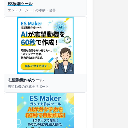
ES添削ツール
エントリーシートの添削・改善
すぐESを
志望動機作成ツール
してほしい！
志望動機の作成をサポート