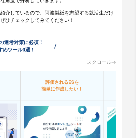
々な角度で分析していきます。
も紹介しているので、阿波製紙を志望する就活生だけ
はぜひチェックしてみてください！
の選考対策に必須！
/
すめツール3選！
スクロール→
評価されるESを
今
簡単に作成したい！
添削