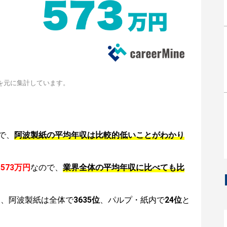
を元に集計しています。
で、
阿波製紙の平均年収は比較的低いことがわかり
は
573万円
なので、
業界全体の平均年収に比べても比
は、阿波製紙は全体で
3635位
、パルプ・紙内で
24位
と