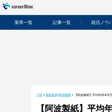
業界一覧
記事一覧
就活ノウ
TOP
>
製紙業界
/
阿波製紙
>
【阿波製紙】平均年