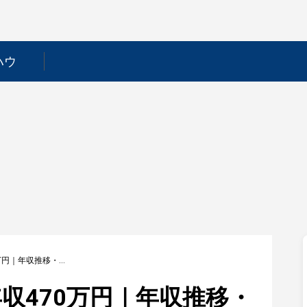
ハウ
【阿波製紙】平均年収470万円｜年収推移・業界・年代・役職別など徹底解説！
収470万円｜年収推移・