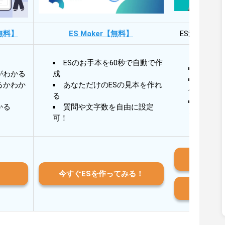
無料】
ES Maker【無料】
ES添削・面
ESのお手本を60秒で自動で作
30秒
がわかる
成
30秒
るかわか
あなただけのESの見本を作れ
作成
る
AIと
かる
質問や文字数を自由に設定
る
可！
iO
今すぐESを作ってみる！
And