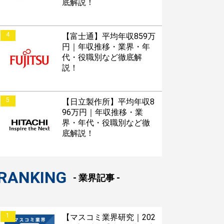
底解説！
4
【富士通】平均年収859万
円｜年収推移・業界・年
代・役職別など徹底解
説！
5
【日立製作所】平均年収8
96万円｜年収推移・業
界・年代・役職別など徹
底解説！
RANKING
- 業界記事 -
1
【マスコミ業界研究｜202