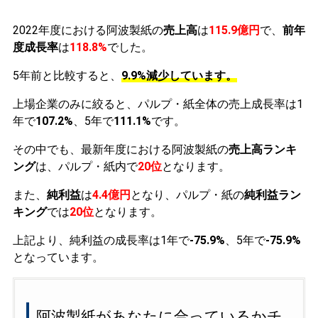
2022年度における阿波製紙の
売上高
は
115.9億円
で、
前年
度成長率
は
118.8%
でした。
5年前と比較すると、
9.9%減少しています。
上場企業のみに絞ると、パルプ・紙全体の売上成長率は1
年で
107.2%
、5年で
111.1%
です。
その中でも、最新年度における阿波製紙の
売上高ランキ
ング
は、パルプ・紙内で
20位
となります。
また、
純利益
は
4.4億円
となり、パルプ・紙の
純利益ラン
キング
では
20位
となります。
上記より、純利益の成長率は1年で
-75.9%
、5年で
-75.9%
となっています。
阿波製紙があなたに合っているかチ