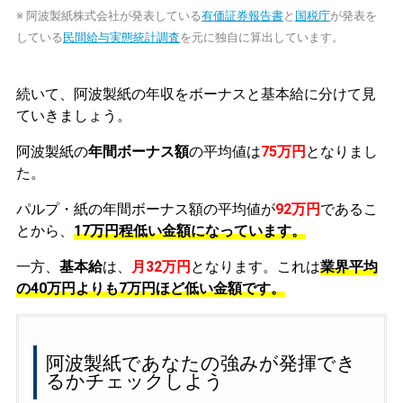
※ 阿波製紙株式会社が発表している
有価証券報告書
と
国税庁
が発表を
している
民間給与実態統計調査
を元に独自に算出しています。
続いて、阿波製紙の年収をボーナスと基本給に分けて見
ていきましょう。
阿波製紙の
年間ボーナス額
の平均値は
75万円
となりまし
た。
パルプ・紙の年間ボーナス額の平均値が
92万円
であるこ
とから、
17万円程低い金額になっています。
一方、
基本給
は、
月32万円
となります。これは
業界平均
の
40万円よりも7万円ほど低い金額です。
阿波製紙であなたの強みが発揮でき
るかチェックしよう