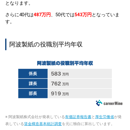
となります。
さらに40代は
487万円
、50代では
543万円
となっていま
す。
阿波製紙の役職別平均年収
※ 阿波製紙株式会社が発表している
有価証券報告書
と
厚生労働省
が発
表している
賃金構造基本統計調査
を元に独自に算出しています。