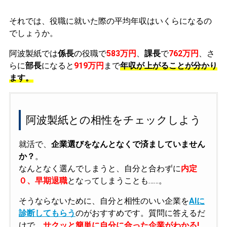
それでは、役職に就いた際の平均年収はいくらになるの
でしょうか。
阿波製紙では
係長
の役職で
583万円
、
課長
で
762万円
、さ
らに
部長
になると
919万円
まで
年収が上がることが分かり
ます。
阿波製紙との相性をチェックしよう
就活で、
企業選びをなんとなくで済ましていません
か？
。
なんとなく選んでしまうと、自分と合わずに
内定
０、早期退職
となってしまうことも……。
そうならないために、自分と相性のいい企業を
AIに
診断してもらう
のがおすすめです。質問に答えるだ
けで、
サクッと簡単に自分に合った企業がわかる!