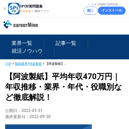
＼ スキマ時間でSPI対策 ／
SPI対策問題集
インストール
開く
★★★★
★
★
無料アプリ
業界一覧
記事一覧
就活ノウハウ
TOP
>
製紙業界
/
阿波製紙
>
【阿波製紙】平均年収470万円｜年収推移・業界・年代・役職別など徹底解説！
【阿波製紙】平均年収470万円｜
年収推移・業界・年代・役職別な
ど徹底解説！
公開日：
2022-03-31
最終更新日：
2022-09-30