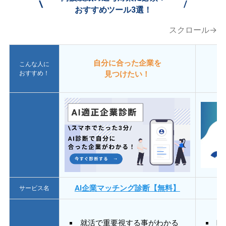
\
/
おすすめツール3選！
スクロール→
自分に合った企業を
こんな人に
おすすめ！
見つけたい！
AI企業マッチング診断【無料】
サービス名
就活で重要視する事がわかる
E