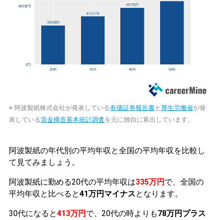
※ 阿波製紙株式会社が発表している
有価証券報告書
と
厚生労働省
が発
表している
賃金構造基本統計調査
を元に独自に算出しています。
阿波製紙の年代別の平均年収と全国の平均年収を比較し
て見てみましょう。
阿波製紙に勤める20代の平均年収は
335万円
で、全国の
平均年収と比べると
41万円マイナス
となります。
30代になると
413万円
で、20代の時よりも
78万円プラス