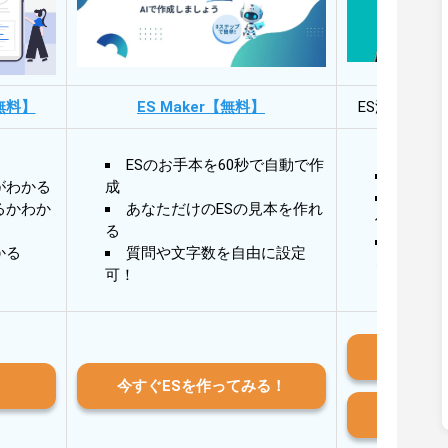
無料】
ES Maker【無料】
ES添削・面
ESのお手本を60秒で自動で作
30秒
がわかる
成
30秒
るかわか
あなただけのESの見本を作れ
作成
る
AIと
かる
質問や文字数を自由に設定
る
可！
iO
今すぐESを作ってみる！
And