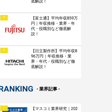
底解説！
4
【富士通】平均年収859万
円｜年収推移・業界・年
代・役職別など徹底解
説！
5
【日立製作所】平均年収8
96万円｜年収推移・業
界・年代・役職別など徹
底解説！
RANKING
- 業界記事 -
1
【マスコミ業界研究｜202