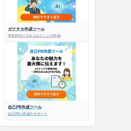
ガクチカ作成ツール
接対策アプリ【無料】
学生時代に力を入れたことの作成
以内にあなたのESを添削
以内にあなただけのESを
対話して面接練習ができ
S版はこちら
自己PR作成ツール
自己PRの作成をサポート
roid版はこちら