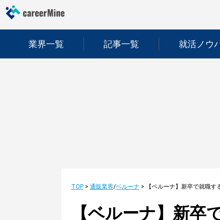
業界一覧
記事一覧
就活ノウ
TOP
>
通販業界
/
ベルーナ
>
【ベルーナ】新卒