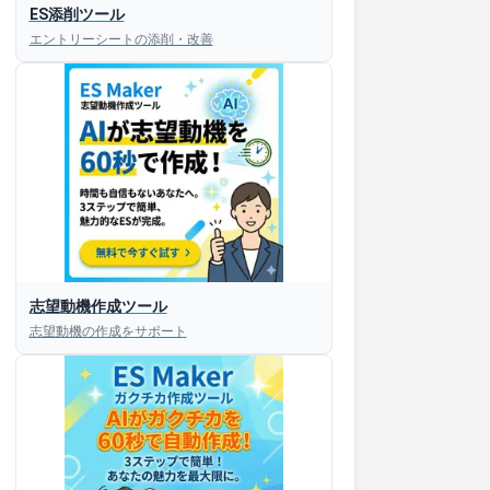
ES添削ツール
エントリーシートの添削・改善
志望動機作成ツール
志望動機の作成をサポート
すぐESを
してほしい！