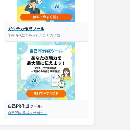
ガクチカ作成ツール
接対策アプリ【無料】
学生時代に力を入れたことの作成
以内にあなたのESを添削
以内にあなただけのESを
対話して面接練習ができ
S版はこちら
自己PR作成ツール
自己PRの作成をサポート
roid版はこちら