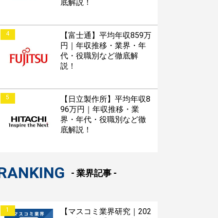
底解説！
4
【富士通】平均年収859万
円｜年収推移・業界・年
代・役職別など徹底解
説！
5
【日立製作所】平均年収8
96万円｜年収推移・業
界・年代・役職別など徹
底解説！
RANKING
- 業界記事 -
1
【マスコミ業界研究｜202