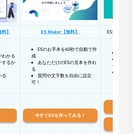
無料】
ES Maker【無料】
ES添削・面
ESのお手本を60秒で自動で作
30秒
がわかる
成
30秒
チするか
あなただけのESの見本を作れ
作成
る
AIと
かる
質問や文字数を自由に設定
る
可！
iO
今すぐESを作ってみる！
And