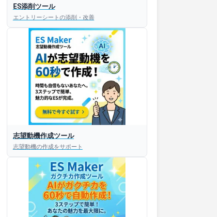
ES添削ツール
エントリーシートの添削・改善
志望動機作成ツール
志望動機の作成をサポート
すぐESを
してほしい！