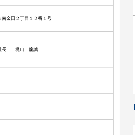
市南金田２丁目１２番１号
社長 梶山 龍誠