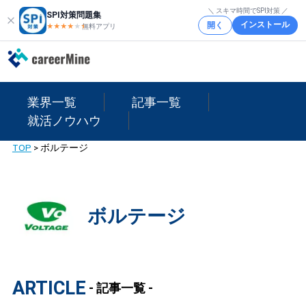
＼ スキマ時間でSPI対策 ／
SPI対策問題集
インストール
開く
★★★★
★
★
無料アプリ
業界一覧
記事一覧
就活ノウハウ
TOP
>
ボルテージ
ボルテージ
ARTICLE
- 記事一覧 -