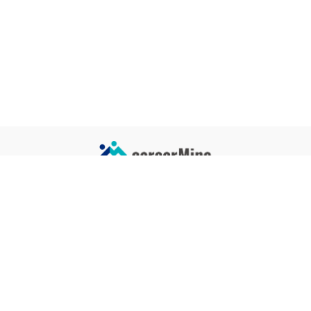
サイトコンテンツ
サイト情報
業界一覧
運営会社
企業一覧
プライバシーポリシー
タグ一覧
記事制作ポリシー
監修者メッセージ
編集部紹介
よくある質問