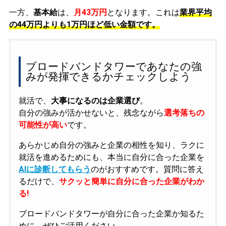
一方、
基本給
は、
月43万円
となります。これは
業界平均
の
44万円よりも1万円ほど低い金額です。
ブロードバンドタワーであなたの強
みが発揮できるかチェックしよう
就活で、
大事になるのは企業選び
。
自分の強みが活かせないと、残念ながら
選考落ちの
可能性が高い
です。
あらかじめ自分の強みと企業の相性を知り、ラクに
就活を進めるためにも、本当に自分に合った企業を
AIに診断してもらう
のがおすすめです。質問に答え
るだけで、
サクッと簡単に自分に合った企業がわか
る!
ブロードバンドタワーが自分に合った企業か知るた
めに、ぜひご活用ください。