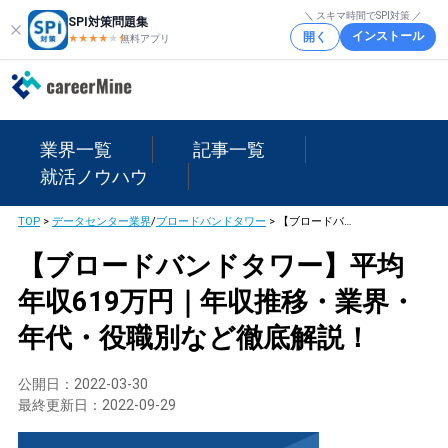
＼ スキマ時間でSPI対策 ／
SPI対策問題集
インストール
開く
★★★★
★
★
無料アプリ
業界一覧
記事一覧
就活ノウハウ
TOP
>
データセンター業界
/
ブロードバンドタワー
>
【ブロードバンドタワー】平均年収619万円｜年収推移・業界・年代・役職別など徹底解説！
【ブロードバンドタワー】平均
年収619万円｜年収推移・業界・
年代・役職別など徹底解説！
公開日：
2022-03-30
最終更新日：
2022-09-29