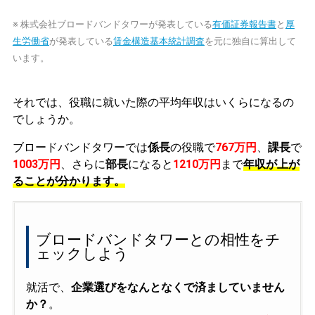
※ 株式会社ブロードバンドタワーが発表している
有価証券報告書
と
厚
生労働省
が発表している
賃金構造基本統計調査
を元に独自に算出して
います。
それでは、役職に就いた際の平均年収はいくらになるの
でしょうか。
ブロードバンドタワーでは
係長
の役職で
767万円
、
課長
で
1003万円
、さらに
部長
になると
1210万円
まで
年収が上が
ることが分かります。
ブロードバンドタワーとの相性をチ
ェックしよう
就活で、
企業選びをなんとなくで済ましていません
か？
。