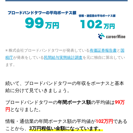
※ 株式会社ブロードバンドタワーが発表している
有価証券報告書
と
国
税庁
が発表をしている
民間給与実態統計調査
を元に独自に算出してい
ます。
続いて、ブロードバンドタワーの年収をボーナスと基本
給に分けて見ていきましょう。
ブロードバンドタワーの
年間ボーナス額
の平均値は
99万
円
となりました。
情報・通信業の年間ボーナス額の平均値が
102万円
である
ことから、
3万円程低い金額になっています。