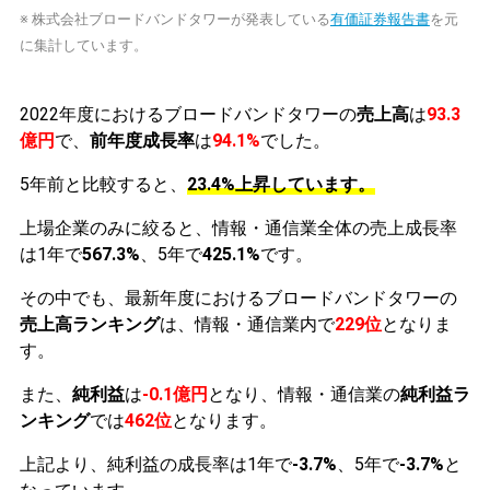
※ 株式会社ブロードバンドタワーが発表している
有価証券報告書
を元
に集計しています。
2022年度におけるブロードバンドタワーの
売上高
は
93.3
億円
で、
前年度成長率
は
94.1%
でした。
5年前と比較すると、
23.4%上昇しています。
上場企業のみに絞ると、情報・通信業全体の売上成長率
は1年で
567.3%
、5年で
425.1%
です。
その中でも、最新年度におけるブロードバンドタワーの
売上高ランキング
は、情報・通信業内で
229位
となりま
す。
また、
純利益
は
-0.1億円
となり、情報・通信業の
純利益ラ
ンキング
では
462位
となります。
上記より、純利益の成長率は1年で
-3.7%
、5年で
-3.7%
と