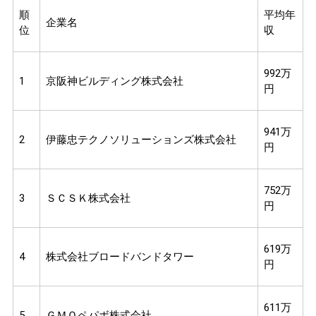
順
平均年
企業名
位
収
992万
1
京阪神ビルディング株式会社
円
941万
2
伊藤忠テクノソリューションズ株式会社
円
752万
3
ＳＣＳＫ株式会社
円
619万
4
株式会社ブロードバンドタワー
円
611万
5
ＧＭＯペパボ株式会社