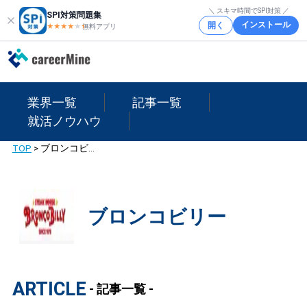
＼ スキマ時間でSPI対策 ／
SPI対策問題集
インストール
開く
★★★★
★
★
無料アプリ
業界一覧
記事一覧
就活ノウハウ
TOP
>
ブロンコビリー
ブロンコビリー
ARTICLE
- 記事一覧 -