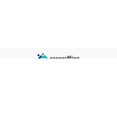
サイトコンテンツ
サイト情報
業界一覧
運営会社
企業一覧
プライバシーポリシー
タグ一覧
記事制作ポリシー
監修者メッセージ
編集部紹介
よくある質問