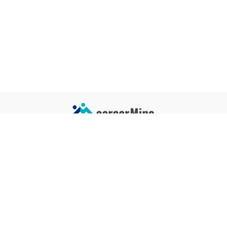
サイトコンテンツ
サイト情報
業界一覧
運営会社
企業一覧
プライバシーポリシー
タグ一覧
記事制作ポリシー
監修者メッセージ
編集部紹介
よくある質問