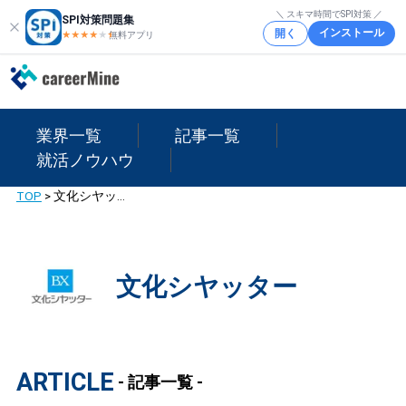
＼ スキマ時間でSPI対策 ／
SPI対策問題集
インストール
開く
★★★★
★
★
無料アプリ
業界一覧
記事一覧
就活ノウハウ
TOP
>
文化シヤッター
文化シヤッター
ARTICLE
- 記事一覧 -