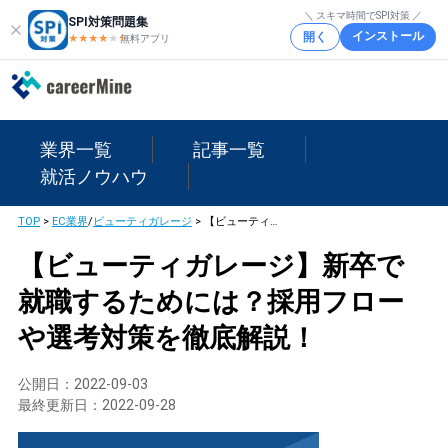
＼ スキマ時間でSPI対策 ／
SPI対策問題集
インストール
開く
★★★★
★
★
無料アプリ
業界一覧
記事一覧
就活ノウハウ
TOP
>
EC業界
/
ビューティガレージ
>
【ビューティガレージ】新卒で就職するためには？採用フローや選考対策を徹底解説！
【ビューティガレージ】新卒で
就職するためには？採用フロー
や選考対策を徹底解説！
公開日：
2022-09-03
最終更新日：
2022-09-28