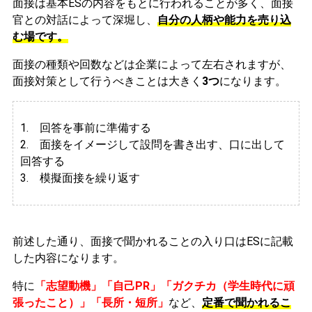
面接は基本ESの内容をもとに行われることが多く、面接
官との対話によって深堀し、
自分の人柄や能力を売り込
む場です。
面接の種類や回数などは企業によって左右されますが、
面接対策として行うべきことは大きく
3つ
になります。
1. 回答を事前に準備する
2.
面接をイメージして設問を書き出す、口に出して
回答する
3. 模擬面接を繰り返す
前述した通り、面接で聞かれることの入り口はESに記載
した内容になります。
特に
「志望動機」「自己PR」「ガクチカ（学生時代に頑
張ったこと）」「長所・短所」
など、
定番で聞かれるこ