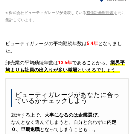
※ 株式会社ビューティガレージが発表している
有価証券報告書
を元に
集計しています。
ビューティガレージの平均勤続年数は
5.4年
となりまし
た。
卸売業の平均勤続年数は
13.5年
であることから、
業界平
均よりも社員の出入りが多い職場
といえるでしょう。
ビューティガレージがあなたに合っ
ているかチェックしよう
就活する上で、
大事になるのは企業選び
。
なんとなく選んでしまうと、自分と合わずに
内定
０、早期退職
となってしまうことも……。