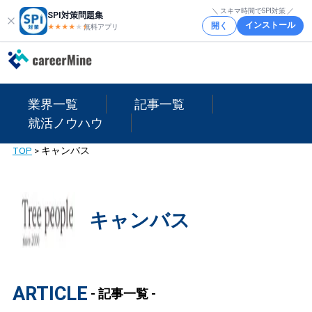
＼ スキマ時間でSPI対策 ／
SPI対策問題集
インストール
開く
★★★★
★
★
無料アプリ
業界一覧
記事一覧
就活ノウハウ
TOP
>
キャンバス
キャンバス
ARTICLE
- 記事一覧 -