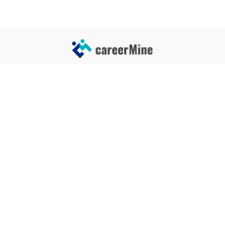
サイトコンテンツ
サイト情報
業界一覧
運営会社
企業一覧
プライバシーポリシー
タグ一覧
記事制作ポリシー
監修者メッセージ
編集部紹介
よくある質問
お問い合せ
関連サービス
おすすめ記事
就活タイムズ
【自己PRと長所の違い】効果的
な書き方と注意点を解説！｜例
年収チェッカー
文あり