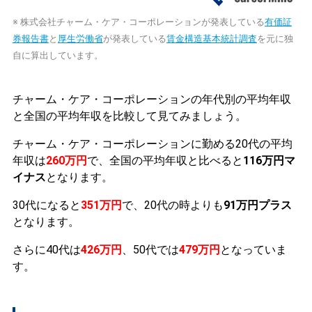
※ 株式会社チャーム・ケア・コーポレーションが発表している
有価証
券報告書
と
厚生労働省
が発表している
賃金構造基本統計調査
を元に独
自に算出しています。
チャーム・ケア・コーポレーションの年代別の平均年収
と全国の平均年収を比較して見てみましょう。
チャーム・ケア・コーポレーションに勤める20代の平均
年収は
260万円
で、全国の平均年収と比べると
116万円マ
イナス
となります。
30代になると
351万円
で、20代の時よりも
91万円プラス
となります。
さらに40代は
426万円
、50代では
479万円
となっていま
す。