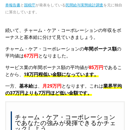
券報告書
と
国税庁
が発表をしている
民間給与実態統計調査
を元に独自
に算出しています。
続いて、チャーム・ケア・コーポレーションの年収をボ
ーナスと基本給に分けて見ていきましょう。
チャーム・ケア・コーポレーションの
年間ボーナス額
の
平均値は
67万円
となりました。
サービス業の年間ボーナス額の平均値が
85万円
であるこ
とから、
18万円程低い金額になっています。
一方、
基本給
は、
月29万円
となります。これは
業界平均
の
37万円よりも7万円ほど低い金額です。
チャーム・ケア・コーポレーション
であなたの強みが発揮できるかチェ
ックしよう