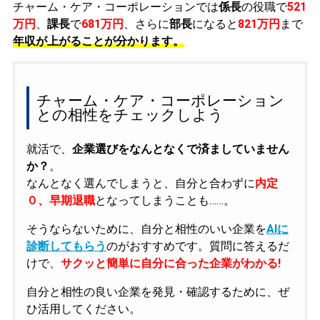
チャーム・ケア・コーポレーションでは
係長
の役職で
521
万円
、
課長
で
681万円
、さらに
部長
になると
821万円
まで
年収が上がることが分かります。
チャーム・ケア・コーポレーション
との相性をチェックしよう
就活で、
企業選びをなんとなくで済ましていません
か？
。
なんとなく選んでしまうと、自分と合わずに
内定
０、早期退職
となってしまうことも……。
そうならないために、自分と相性のいい企業を
AIに
診断してもらう
のがおすすめです。質問に答えるだ
けで、
サクッと簡単に自分に合った企業がわかる!
自分と相性の良い企業を発見・確認するために、ぜ
ひ活用してください。