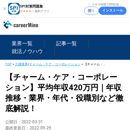
＼ スキマ時間でSPI対策 ／
SPI対策問題集
インストール
開く
★★★★
★
★
無料アプリ
業界一覧
記事一覧
就活ノウハウ
TOP
>
介護業界
/
チャーム・ケア・コーポレーション
>
【チャーム・ケア・コーポレーション】平均年収420万円｜年収推移・業界・年代・役職別など徹底解説！
【チャーム・ケア・コーポレー
ション】平均年収420万円｜年収
推移・業界・年代・役職別など徹
底解説！
公開日：
2022-03-31
最終更新日：
2022-09-29