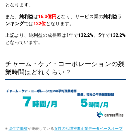
となります。
また、
純利益
は
16.0億円
となり、サービス業の
純利益ラ
ンキング
では
122位
となります。
上記より、純利益の成長率は1年で
132.2%
、5年で
132.2%
となっています。
チャーム・ケア・コーポレーションの残
業時間はどれくらい？
※
厚生労働省
が発表している
女性の活躍推進企業データベースオープ