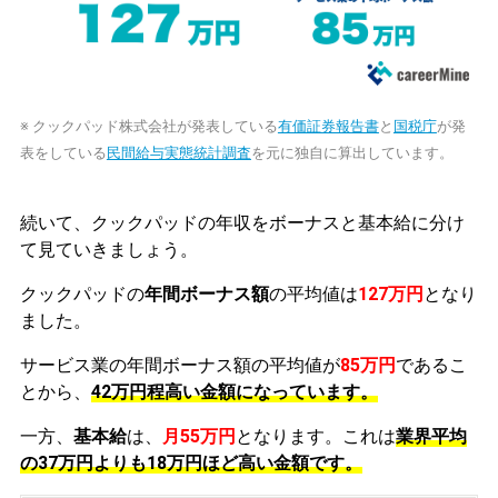
※ クックパッド株式会社が発表している
有価証券報告書
と
国税庁
が発
表をしている
民間給与実態統計調査
を元に独自に算出しています。
続いて、クックパッドの年収をボーナスと基本給に分け
て見ていきましょう。
クックパッドの
年間ボーナス額
の平均値は
127万円
となり
ました。
サービス業の年間ボーナス額の平均値が
85万円
であるこ
とから、
42万円程高い金額になっています。
一方、
基本給
は、
月55万円
となります。これは
業界平均
の
37万円よりも18万円ほど高い金額です。