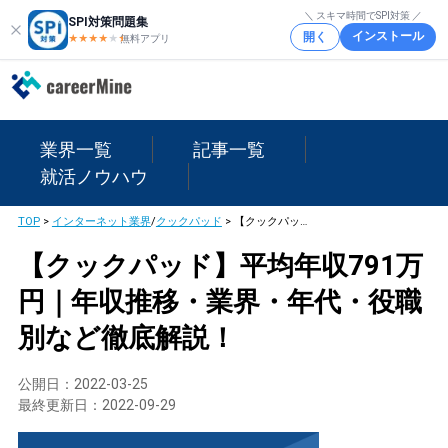
＼ スキマ時間でSPI対策 ／
SPI対策問題集
インストール
開く
★★★★
★
★
無料アプリ
業界一覧
記事一覧
就活ノウハウ
TOP
>
インターネット業界
/
クックパッド
>
【クックパッド】平均年収791万円｜年収推移・業界・年代・役職別など徹底解説！
【クックパッド】平均年収791万
円｜年収推移・業界・年代・役職
別など徹底解説！
公開日：
2022-03-25
最終更新日：
2022-09-29