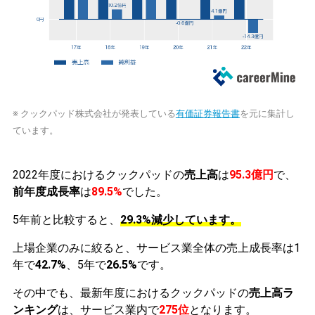
※ クックパッド株式会社が発表している
有価証券報告書
を元に集計し
ています。
2022年度におけるクックパッドの
売上高
は
95.3億円
で、
前年度成長率
は
89.5%
でした。
5年前と比較すると、
29.3%減少しています。
上場企業のみに絞ると、サービス業全体の売上成長率は1
年で
42.7%
、5年で
26.5%
です。
その中でも、最新年度におけるクックパッドの
売上高ラ
ンキング
は、サービス業内で
275位
となります。