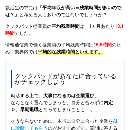
就活生の中には
「平均年収が高い＝残業時間が多いので
は？」
と考える人も多いのではないでしょうか？
クックパッド従業員の
平均残業時間
は、1ヵ月あたり
13.1
時間
でした。
情報通信業で働く従業員の平均残業時間は
15.5時間
のた
め、業界内では
平均的な残業時間といえます。
クックパッドがあなたに合っている
かチェックしよう
就活する上で、
大事になるのは企業選び
。
なんとなく選んでしまうと、自分と合わずに
内定
０、早期退職
となってしまうことも……。
そうならないために、本当に自分に合った企業を
AI
に診断してもらう
のがおすすめです。質問に答える