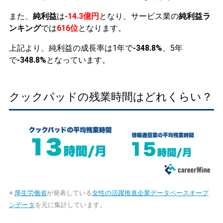
また、
純利益
は
-14.3億円
となり、サービス業の
純利益ラ
ンキング
では
616位
となります。
上記より、純利益の成長率は1年で
-348.8%
、5年
で
-348.8%
となっています。
クックパッドの残業時間はどれくらい？
※
厚生労働省
が発表している
女性の活躍推進企業データベースオープ
ンデータ
を元に集計しています。