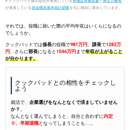
※ クックパッド株式会社が発表している
有価証券報告書
と
厚生労働省
が発表している
賃金構造基本統計調査
を元に独自に算出しています。
それでは、役職に就いた際の平均年収はいくらになるの
でしょうか。
クックパッドでは
係長
の役職で
981万円
、
課長
で
1282万
円
、さらに
部長
になると
1546万円
まで
年収が上がること
が分かります。
クックパッドとの相性をチェックし
よう
就活で、
企業選びをなんとなくで済ましていません
か？
。
なんとなく選んでしまうと、自分と合わずに
内定
０、早期退職
となってしまうことも……。