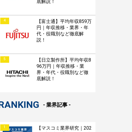
底解説！
4
【富士通】平均年収859万
円｜年収推移・業界・年
代・役職別など徹底解
説！
5
【日立製作所】平均年収8
96万円｜年収推移・業
界・年代・役職別など徹
底解説！
RANKING
- 業界記事 -
1
【マスコミ業界研究｜202