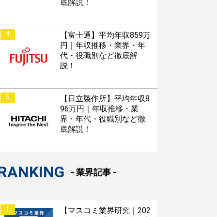
底解説！
4
【富士通】平均年収859万
円｜年収推移・業界・年
代・役職別など徹底解
説！
5
【日立製作所】平均年収8
96万円｜年収推移・業
界・年代・役職別など徹
底解説！
RANKING
- 業界記事 -
1
【マスコミ業界研究｜202