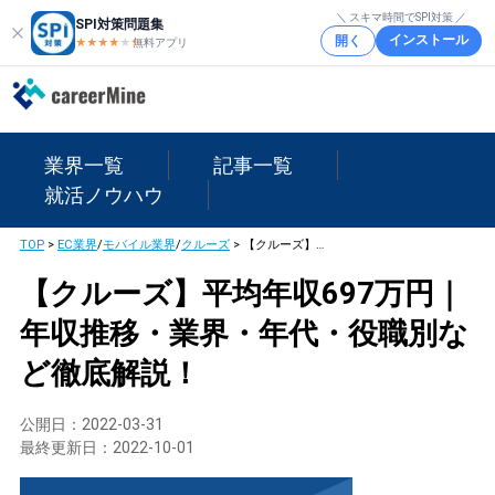
＼ スキマ時間でSPI対策 ／
SPI対策問題集
インストール
開く
★★★★
★
★
無料アプリ
業界一覧
記事一覧
就活ノウハウ
TOP
>
EC業界
/
モバイル業界
/
クルーズ
>
【クルーズ】平均年収697万円｜年収推移・業界・年代・役職別など徹底解説！
【クルーズ】平均年収697万円｜
年収推移・業界・年代・役職別な
ど徹底解説！
公開日：
2022-03-31
最終更新日：
2022-10-01