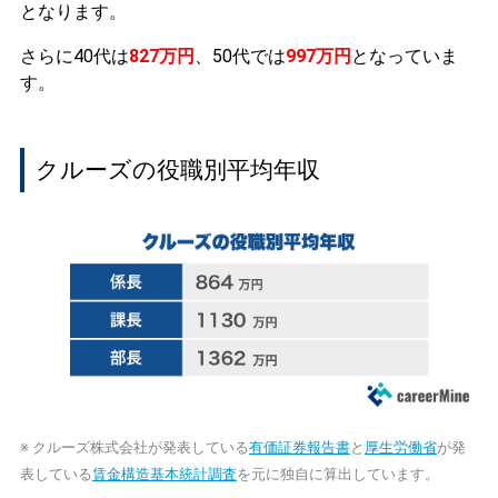
となります。
さらに40代は
827万円
、50代では
997万円
となっていま
す。
クルーズの役職別平均年収
※ クルーズ株式会社が発表している
有価証券報告書
と
厚生労働省
が発
表している
賃金構造基本統計調査
を元に独自に算出しています。