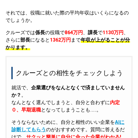
それでは、役職に就いた際の平均年収はいくらになるの
でしょうか。
クルーズでは
係長
の役職で
864万円
、
課長
で
1130万円
、
さらに
部長
になると
1362万円
まで
年収が上がることが分
かります。
クルーズとの相性をチェックしよう
就活で、
企業選びをなんとなくで済ましていません
か？
。
なんとなく選んでしまうと、自分と合わずに
内定
０、早期退職
となってしまうことも……。
そうならないために、自分と相性のいい企業を
AIに
診断してもらう
のがおすすめです。質問に答えるだ
けで、
サクッと簡単に自分に合った企業がわかる!