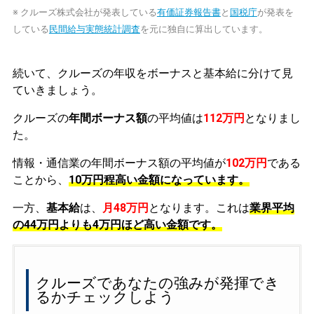
※ クルーズ株式会社が発表している
有価証券報告書
と
国税庁
が発表を
している
民間給与実態統計調査
を元に独自に算出しています。
続いて、クルーズの年収をボーナスと基本給に分けて見
ていきましょう。
クルーズの
年間ボーナス額
の平均値は
112万円
となりまし
た。
情報・通信業の年間ボーナス額の平均値が
102万円
である
ことから、
10万円程高い金額になっています。
一方、
基本給
は、
月48万円
となります。これは
業界平均
の
44万円よりも4万円ほど高い金額です。
クルーズであなたの強みが発揮でき
るかチェックしよう