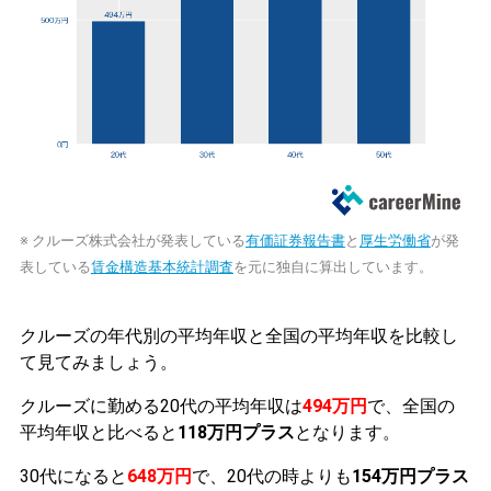
※ クルーズ株式会社が発表している
有価証券報告書
と
厚生労働省
が発
表している
賃金構造基本統計調査
を元に独自に算出しています。
クルーズの年代別の平均年収と全国の平均年収を比較し
て見てみましょう。
クルーズに勤める20代の平均年収は
494万円
で、全国の
平均年収と比べると
118万円プラス
となります。
30代になると
648万円
で、20代の時よりも
154万円プラス