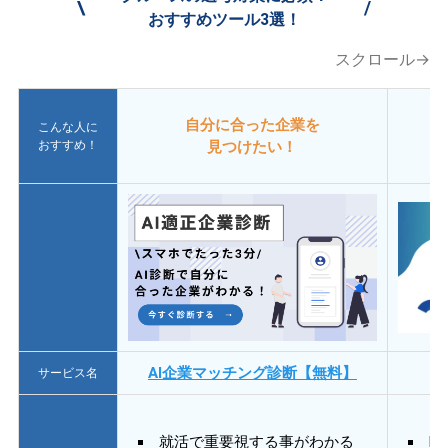
\
/
おすすめツール3選！
スクロール→
自分に合った企業を
こんな人に
おすすめ！
見つけたい！
AI企業マッチング診断【無料】
サービス名
就活で重要視する事がわかる
E