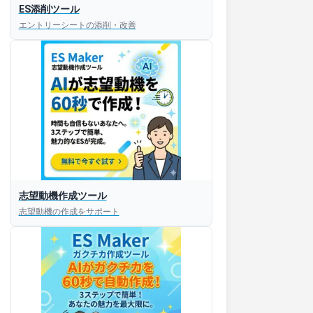
ES添削ツール
エントリーシートの添削・改善
志望動機作成ツール
志望動機の作成をサポート
すぐESを
してほしい！