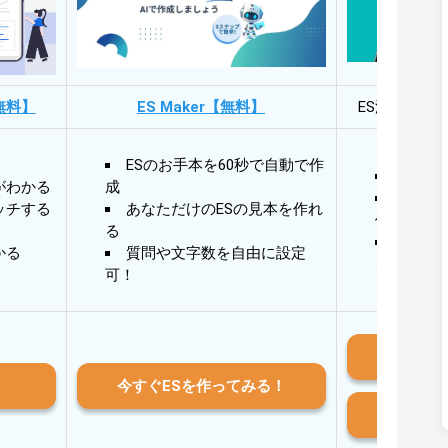
無料】
ES Maker【無料】
ES添削・面
ESのお手本を60秒で自動で作
30秒
がわかる
成
30秒
ッチする
あなただけのESの見本を作れ
作成
る
AIと
かる
質問や文字数を自由に設定
る
可！
iO
今すぐESを作ってみる！
And