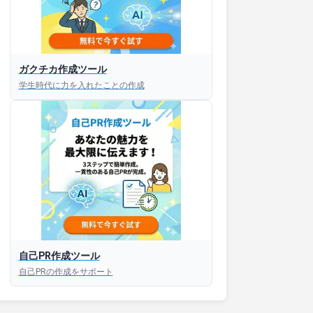
ガクチカ作成ツール
接対策アプリ【無料】
学生時代に力を入れたことの作成
以内にあなたのESを添削
以内にあなただけのESを
対話して面接練習ができ
S版はこちら
自己PR作成ツール
自己PRの作成をサポート
roid版はこちら