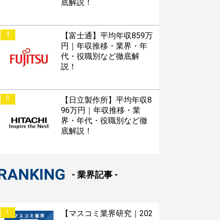
底解説！
4
【富士通】平均年収859万
円｜年収推移・業界・年
代・役職別など徹底解
説！
5
【日立製作所】平均年収8
96万円｜年収推移・業
界・年代・役職別など徹
底解説！
RANKING
- 業界記事 -
1
【マスコミ業界研究｜202