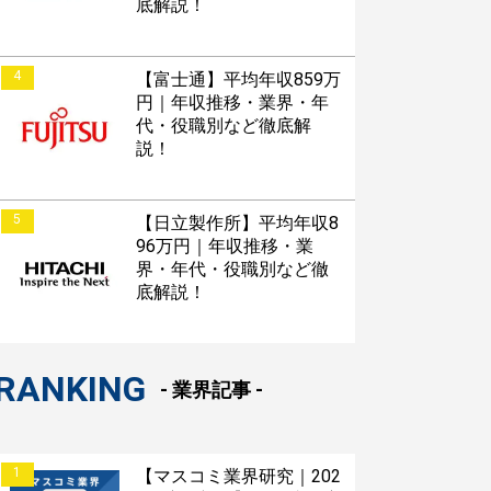
底解説！
4
【富士通】平均年収859万
円｜年収推移・業界・年
代・役職別など徹底解
説！
5
【日立製作所】平均年収8
96万円｜年収推移・業
界・年代・役職別など徹
底解説！
RANKING
- 業界記事 -
1
【マスコミ業界研究｜202