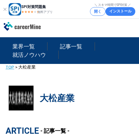
＼ スキマ時間でSPI対策 ／
SPI対策問題集
インストール
開く
★★★★
★
★
無料アプリ
業界一覧
記事一覧
就活ノウハウ
TOP
>
大松産業
大松産業
ARTICLE
- 記事一覧 -