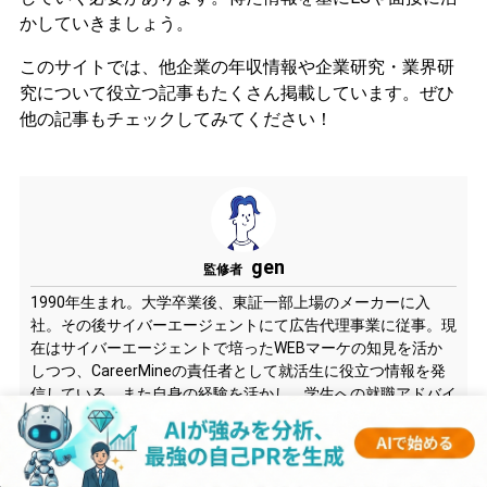
かしていきましょう。
このサイトでは、他企業の年収情報や企業研究・業界研
究について役立つ記事もたくさん掲載しています。ぜひ
他の記事もチェックしてみてください！
gen
監修者
1990年生まれ。大学卒業後、東証一部上場のメーカーに入
社。その後サイバーエージェントにて広告代理事業に従事。現
在はサイバーエージェントで培ったWEBマーケの知見を活か
しつつ、CareerMineの責任者として就活生に役立つ情報を発
信している。また自身の経験を活かし、学生への就職アドバイ
スを行っている。延べ1,000人以上の学生と面談を行い、さま
ざまな企業への内定に導いている。