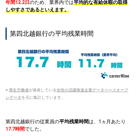
年間12.2日
のため、業界内では
平均的な有給休暇の取得
しやすさであるといえます。
第四北越銀行の平均残業時間
※
厚生労働省
が発表している
女性の活躍推進企業データベースオープ
ンデータ
を元に集計しています。
第四北越銀行の従業員の
平均残業時間
は、1ヵ月あたり
17.7時間
でした。