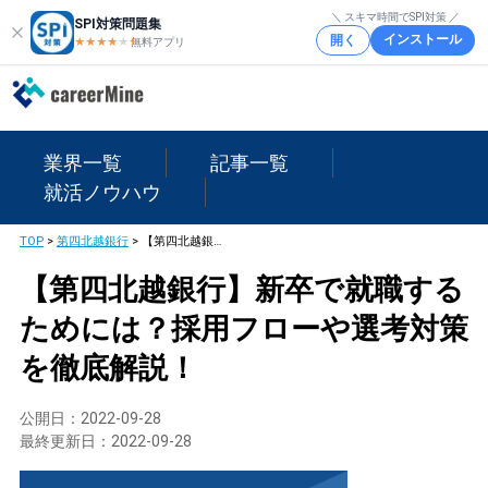
＼ スキマ時間でSPI対策 ／
SPI対策問題集
インストール
開く
★★★★
★
★
無料アプリ
業界一覧
記事一覧
就活ノウハウ
TOP
>
第四北越銀行
>
【第四北越銀行】新卒で就職するためには？採用フローや選考対策を徹底解説！
【第四北越銀行】新卒で就職する
ためには？採用フローや選考対策
を徹底解説！
公開日：
2022-09-28
最終更新日：
2022-09-28