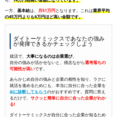
ら、
14万円程高い金額になっています。
一方、
基本給
は、
月51万円
となります。これは
業界平均
の
45万円よりも6万円ほど高い金額です。
ダイトーケミックスであなたの強み
が発揮できるかチェックしよう
就活で、
大事になるのは企業選び
。
自分の強みが活かせないと、残念ながら
選考落ちの
可能性が高い
です。
あらかじめ自分の強みと企業の相性を知り、ラクに
就活を進めるためにも、本当に自分に合った企業を
AIに診断してもらう
のがおすすめです。質問に答え
るだけで、
サクッと簡単に自分に合った企業がわか
る!
ダイトーケミックスが自分に合った企業か知るため