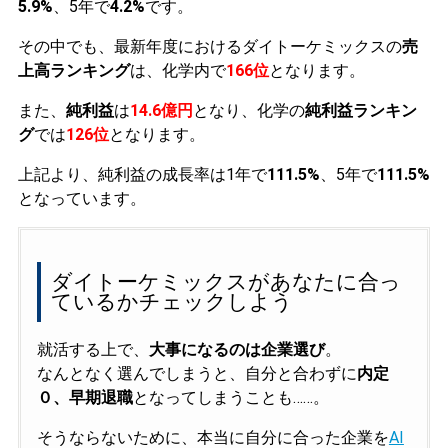
5.9%
、5年で
4.2%
です。
その中でも、最新年度におけるダイトーケミックスの
売
上高ランキング
は、化学内で
166位
となります。
また、
純利益
は
14.6億円
となり、化学の
純利益ランキン
グ
では
126位
となります。
上記より、純利益の成長率は1年で
111.5%
、5年で
111.5%
となっています。
ダイトーケミックスがあなたに合っ
ているかチェックしよう
就活する上で、
大事になるのは企業選び
。
なんとなく選んでしまうと、自分と合わずに
内定
０、早期退職
となってしまうことも……。
そうならないために、本当に自分に合った企業を
AI