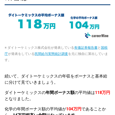
※ ダイトーケミックス株式会社が発表している
有価証券報告書
と
国税
庁
が発表をしている
民間給与実態統計調査
を元に独自に算出していま
す。
続いて、ダイトーケミックスの年収をボーナスと基本給
に分けて見ていきましょう。
ダイトーケミックスの
年間ボーナス額
の平均値は
118万円
となりました。
化学の年間ボーナス額の平均値が
104万円
であることか