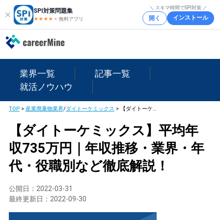
＼ スキマ時間でSPI対策 ／
SPI対策問題集
インストール
開く
★★★★
★
★
無料アプリ
業界一覧
記事一覧
就活ノウハウ
TOP
>
産業廃棄物業界
/
ダイトーケミックス
>
【ダイトーケミックス】平均年収735万円｜年収推移・業界・年代・役職別など徹底解説！
【ダイトーケミックス】平均年
収735万円｜年収推移・業界・年
代・役職別など徹底解説！
公開日：
2022-03-31
最終更新日：
2022-09-30