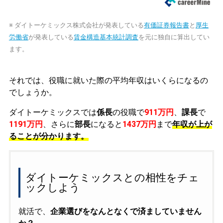
※ ダイトーケミックス株式会社が発表している
有価証券報告書
と
厚生
労働省
が発表している
賃金構造基本統計調査
を元に独自に算出してい
ます。
それでは、役職に就いた際の平均年収はいくらになるの
でしょうか。
ダイトーケミックスでは
係長
の役職で
911万円
、
課長
で
1191万円
、さらに
部長
になると
1437万円
まで
年収が上が
ることが分かります。
ダイトーケミックスとの相性をチェ
ックしよう
就活で、
企業選びをなんとなくで済ましていません