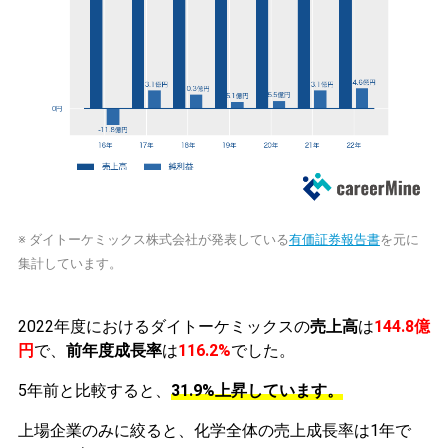
※ ダイトーケミックス株式会社が発表している
有価証券報告書
を元に
集計しています。
2022年度におけるダイトーケミックスの
売上高
は
144.8億
円
で、
前年度成長率
は
116.2%
でした。
5年前と比較すると、
31.9%上昇しています。
上場企業のみに絞ると、化学全体の売上成長率は1年で