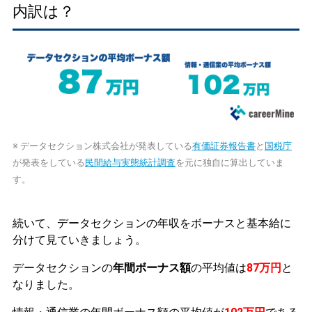
内訳は？
※ データセクション株式会社が発表している
有価証券報告書
と
国税庁
が発表をしている
民間給与実態統計調査
を元に独自に算出していま
す。
続いて、データセクションの年収をボーナスと基本給に
分けて見ていきましょう。
データセクションの
年間ボーナス額
の平均値は
87万円
と
なりました。