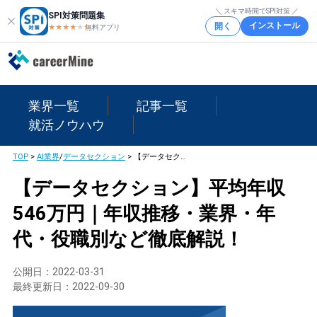
＼ スキマ時間でSPI対策 ／
SPI対策問題集
インストール
開く
★★★★
★
★
無料アプリ
業界一覧
記事一覧
就活ノウハウ
TOP
>
AI業界
/
データセクション
>
【データセクション】平均年収546万円｜年収推移・業界・年代・役職別など徹底解説！
【データセクション】平均年収
546万円｜年収推移・業界・年
代・役職別など徹底解説！
公開日：
2022-03-31
最終更新日：
2022-09-30