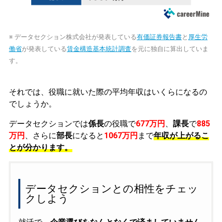
※ データセクション株式会社が発表している
有価証券報告書
と
厚生労
働省
が発表している
賃金構造基本統計調査
を元に独自に算出していま
す。
それでは、役職に就いた際の平均年収はいくらになるの
でしょうか。
データセクションでは
係長
の役職で
677万円
、
課長
で
885
万円
、さらに
部長
になると
1067万円
まで
年収が上がるこ
とが分かります。
データセクションとの相性をチェッ
クしよう