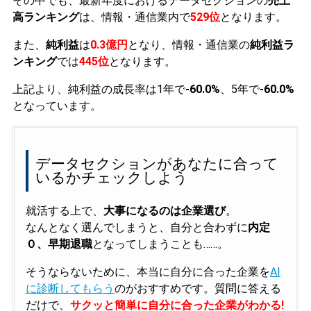
その中でも、最新年度におけるデータセクションの
売上
高ランキング
は、情報・通信業内で
529位
となります。
また、
純利益
は
0.3億円
となり、情報・通信業の
純利益ラ
ンキング
では
445位
となります。
上記より、純利益の成長率は1年で
-60.0%
、5年で
-60.0%
となっています。
データセクションがあなたに合って
いるかチェックしよう
就活する上で、
大事になるのは企業選び
。
なんとなく選んでしまうと、自分と合わずに
内定
０、早期退職
となってしまうことも……。
そうならないために、本当に自分に合った企業を
AI
に診断してもらう
のがおすすめです。質問に答える
だけで、
サクッと簡単に自分に合った企業がわかる!