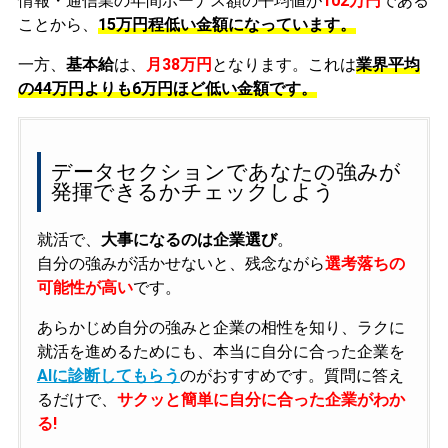
情報・通信業の年間ボーナス額の平均値が
102万円
である
ことから、
15万円程低い金額になっています。
一方、
基本給
は、
月38万円
となります。これは
業界平均
の
44万円よりも6万円ほど低い金額です。
データセクションであなたの強みが
発揮できるかチェックしよう
就活で、
大事になるのは企業選び
。
自分の強みが活かせないと、残念ながら
選考落ちの
可能性が高い
です。
あらかじめ自分の強みと企業の相性を知り、ラクに
就活を進めるためにも、本当に自分に合った企業を
AIに診断してもらう
のがおすすめです。質問に答え
るだけで、
サクッと簡単に自分に合った企業がわか
る!