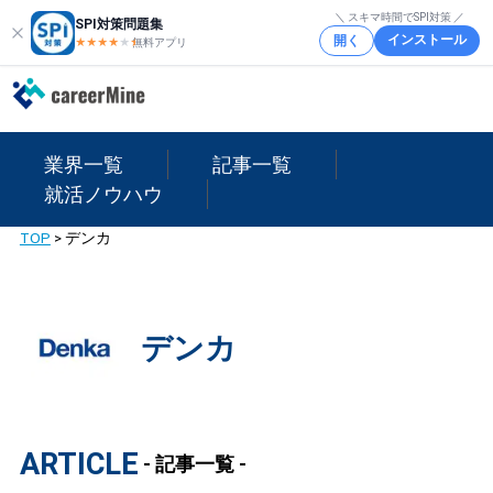
＼ スキマ時間でSPI対策 ／
SPI対策問題集
インストール
開く
★★★★
★
★
無料アプリ
業界一覧
記事一覧
就活ノウハウ
TOP
>
デンカ
デンカ
ARTICLE
- 記事一覧 -