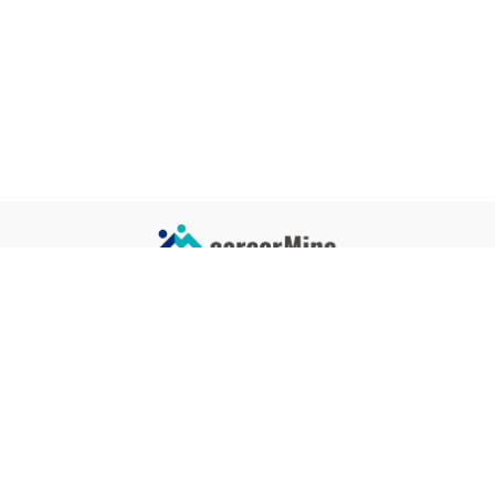
サイトコンテンツ
サイト情報
業界一覧
運営会社
企業一覧
プライバシーポリシー
タグ一覧
記事制作ポリシー
監修者メッセージ
編集部紹介
よくある質問