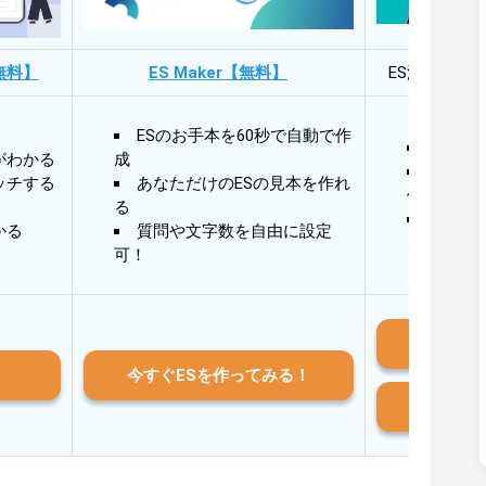
無料】
ES Maker【無料】
ES添削・面
ESのお手本を60秒で自動で作
30秒
がわかる
成
30秒
ッチする
あなただけのESの見本を作れ
作成
る
AIと
かる
質問や文字数を自由に設定
る
可！
iO
今すぐESを作ってみる！
And