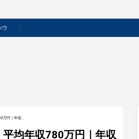
ハウ
【デクセリアルズ】平均年収780万円｜年収推移・業界・年代・役職別など徹底解説！
平均年収780万円｜年収