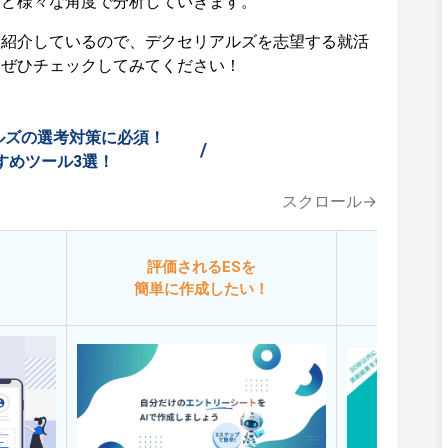
など様々な角度で分析していきます。
も紹介しているので、デクセリアルズを志望する就活
はぜひチェックしてみてください！
ルズの選考対策に必須！
/
すめツール3選！
スクロール→
評価されるESを
今
簡単に作成したい！
添削