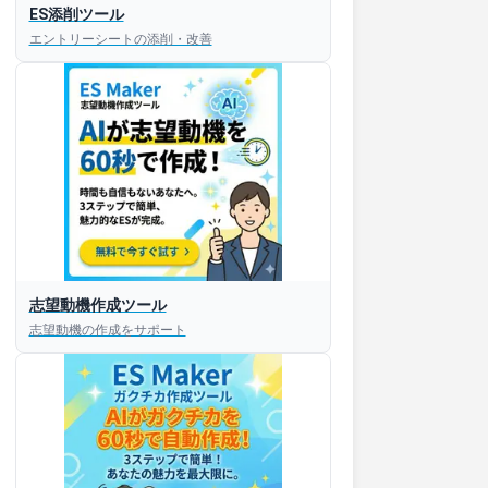
ES添削ツール
エントリーシートの添削・改善
すぐESを
志望動機作成ツール
してほしい！
志望動機の作成をサポート