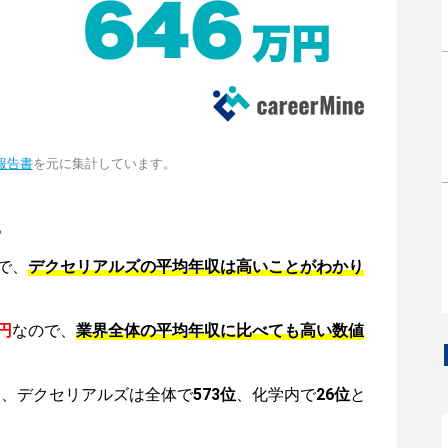
報告書
を元に集計しています。
。
で、
デクセリアルズの平均年収は高いことがわかり
円
なので、
業界全体の平均年収に比べても高い数値
は、デクセリアルズは全体で
573位
、化学内で
26位
と