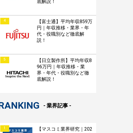
底解説！
4
【富士通】平均年収859万
円｜年収推移・業界・年
代・役職別など徹底解
説！
5
【日立製作所】平均年収8
96万円｜年収推移・業
界・年代・役職別など徹
底解説！
RANKING
- 業界記事 -
1
【マスコミ業界研究｜202