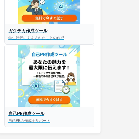
接対策アプリ【無料】
ガクチカ作成ツール
学生時代に力を入れたことの作成
以内にあなたのESを添削
以内にあなただけのESを
対話して面接練習ができ
S版はこちら
自己PR作成ツール
roid版はこちら
自己PRの作成をサポート